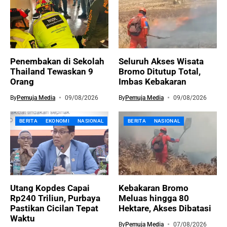
Penembakan di Sekolah
Seluruh Akses Wisata
Thailand Tewaskan 9
Bromo Ditutup Total,
Orang
Imbas Kebakaran
By
Pemuja Media
09/08/2026
By
Pemuja Media
09/08/2026
BERITA
EKONOMI
NASIONAL
BERITA
NASIONAL
Utang Kopdes Capai
Kebakaran Bromo
Rp240 Triliun, Purbaya
Meluas hingga 80
Pastikan Cicilan Tepat
Hektare, Akses Dibatasi
Waktu
By
Pemuja Media
07/08/2026