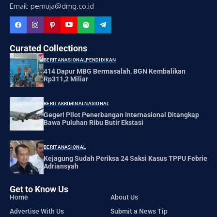
Email: pemuja@dmg.co.id
Curated Collections
BERITA
NASIONAL
PENDIDIKAN
414 Dapur MBG Bermasalah, BGN Kembalikan
Rp311,2 Miliar
BERITA
KRIMINAL
NASIONAL
Geger! Pilot Penerbangan Internasional Ditangkap
Bawa Puluhan Ribu Butir Ekstasi
BERITA
NASIONAL
Kejagung Sudah Periksa 24 Saksi Kasus TPPU Febrie
Adriansyah
Get to Know Us
Home
About Us
Advertise With Us
Submit a News Tip