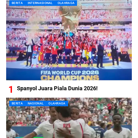
BERITA
INTERNASIONAL
OLAHRAGA
Spanyol Juara Piala Dunia 2026!
BERITA
NASIONAL
OLAHRAGA