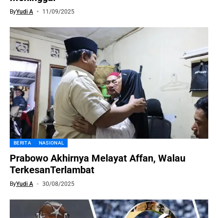
By
Yudi A
11/09/2025
BERITA
NASIONAL
Prabowo Akhirnya Melayat Affan, Walau
TerkesanTerlambat
By
Yudi A
30/08/2025