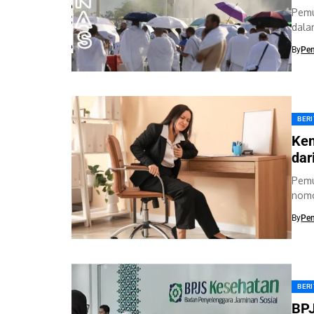
Pemu
dala
dila
By
Pe
BER
Ken
dar
Pemu
nomor
jant
By
Pe
BER
BPJ