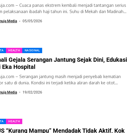
ja.com – Cuaca panas ekstrem kembali menjadi tantangan serius
m pelaksanaan ibadah haji tahun ini. Suhu di Mekah dan Madinah
porkan melonjak tajam,...
muja Media
05/05/2026
ITA
HEALTH
NASIONAL
ali Gejala Serangan Jantung Sejak Dini, Edukasi
i Eka Hospital
ja.com – Serangan jantung masih menjadi penyebab kematian
 satu di dunia. Kondisi ini terjadi ketika aliran darah ke otot
ung berkurang drastis...
muja Media
19/02/2026
ITA
HEALTH
S “Kurang Mampu” Mendadak Tidak Aktif, Kok