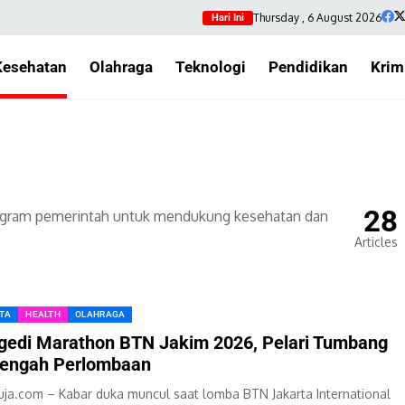
Thursday , 6 August 2026
Hari Ini
Kesehatan
Olahraga
Teknologi
Pendidikan
Krim
28
 program pemerintah untuk mendukung kesehatan dan
Articles
ITA
HEALTH
OLAHRAGA
gedi Marathon BTN Jakim 2026, Pelari Tumbang
Tengah Perlombaan
ja.com – Kabar duka muncul saat lomba BTN Jakarta International