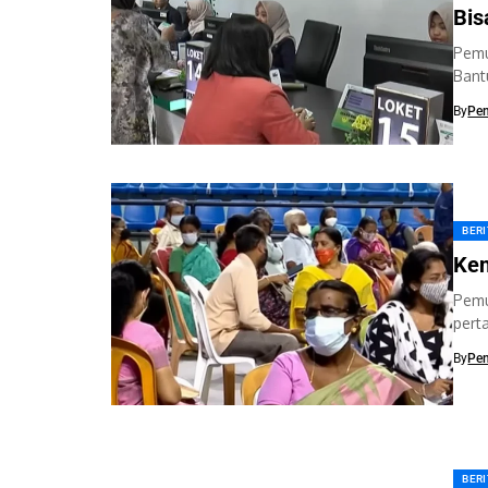
Bis
Pemu
Bant
menda
By
Pe
BER
Ken
Pemu
pert
Mala
By
Pe
BER