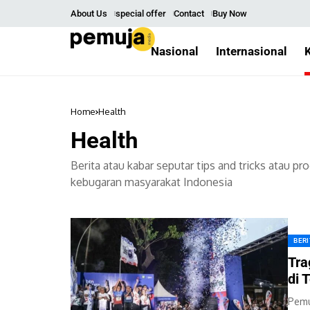
About Us
special offer
Contact
Buy Now
Nasional
Internasional
Home
Health
Health
Berita atau kabar seputar tips and tricks atau
kebugaran masyarakat Indonesia
BER
Tra
di 
Pemu