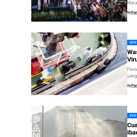
Mara
teng
By
Pe
BER
Was
Vir
Pemu
yang
menj
By
Pe
BER
Cua
Iba