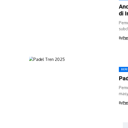
Anc
di 
Pemu
subc
terca
By
Pe
BER
Pad
Pemu
masy
fitne
By
Pe