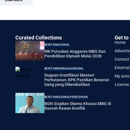
Curated Collections
Get to
Home
BERITA
NASIONAL
Advertis
MK Putuskan Anggaran MBG Dan
Pendidikan Dipisah Mulai 2028
Contact
Enterta
BERITA
KRIMINAL
NASIONAL
Dugaan Gratifikasi Menteri
My acco
Perhutanan, KPK Pastikan Besaran
License
Uang yang Dikembalikan
BERITA
NASIONAL
PENDIDIKAN
BGN Siapkan Skema Khusus MBG di
Daerah Rawan Konflik