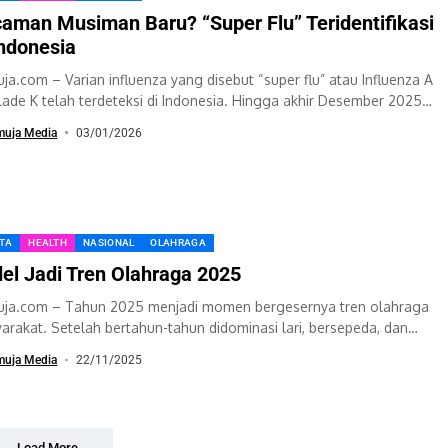
aman Musiman Baru? “Super Flu” Teridentifikasi
Indonesia
ja.com – Varian influenza yang disebut “super flu” atau Influenza A
lade K telah terdeteksi di Indonesia. Hingga akhir Desember 2025
tat 62...
muja Media
03/01/2026
ITA
HEALTH
NASIONAL
OLAHRAGA
el Jadi Tren Olahraga 2025
ja.com – Tahun 2025 menjadi momen bergesernya tren olahraga
arakat. Setelah bertahun-tahun didominasi lari, bersepeda, dan
ss, kini muncul satu olahraga baru yang...
muja Media
22/11/2025
Load More