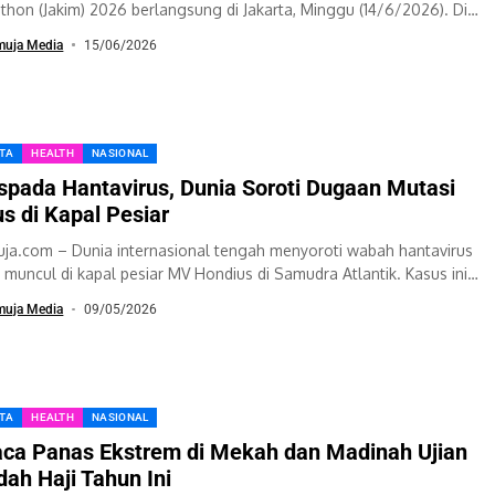
thon (Jakim) 2026 berlangsung di Jakarta, Minggu (14/6/2026). Di
ah antusiasme puluhan ribu...
muja Media
15/06/2026
ITA
HEALTH
NASIONAL
pada Hantavirus, Dunia Soroti Dugaan Mutasi
us di Kapal Pesiar
ja.com – Dunia internasional tengah menyoroti wabah hantavirus
 muncul di kapal pesiar MV Hondius di Samudra Atlantik. Kasus ini
adi perhatian karena...
muja Media
09/05/2026
ITA
HEALTH
NASIONAL
ca Panas Ekstrem di Mekah dan Madinah Ujian
dah Haji Tahun Ini