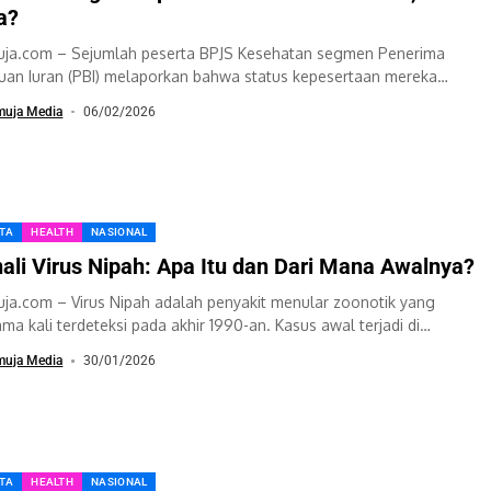
a?
ja.com – Sejumlah peserta BPJS Kesehatan segmen Penerima
uan Iuran (PBI) melaporkan bahwa status kepesertaan mereka
dak tidak aktif sejak 1 Februari 2026....
muja Media
06/02/2026
ITA
HEALTH
NASIONAL
ali Virus Nipah: Apa Itu dan Dari Mana Awalnya?
ja.com – Virus Nipah adalah penyakit menular zoonotik yang
ama kali terdeteksi pada akhir 1990-an. Kasus awal terjadi di
ysia dan Singapura. Saat...
muja Media
30/01/2026
ITA
HEALTH
NASIONAL