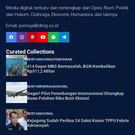
Media digital terbaru dan terlengkap dari Opini, Riset, Politik
dan Hukum, Olahraga, Ekonomi, Humaniora, dan lainnya
Email: pemuja@dmg.co.id
Curated Collections
BERITA
NASIONAL
PENDIDIKAN
414 Dapur MBG Bermasalah, BGN Kembalikan
Rp311,2 Miliar
BERITA
KRIMINAL
NASIONAL
Geger! Pilot Penerbangan Internasional Ditangkap
Bawa Puluhan Ribu Butir Ekstasi
BERITA
NASIONAL
Kejagung Sudah Periksa 24 Saksi Kasus TPPU Febrie
Adriansyah