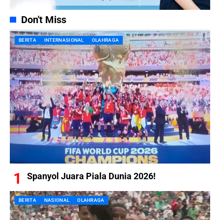
Don't Miss
BERITA
INTERNASIONAL
OLAHRAGA
Spanyol Juara Piala Dunia 2026!
BERITA
NASIONAL
OLAHRAGA