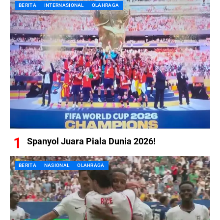
BERITA
INTERNASIONAL
OLAHRAGA
Spanyol Juara Piala Dunia 2026!
BERITA
NASIONAL
OLAHRAGA