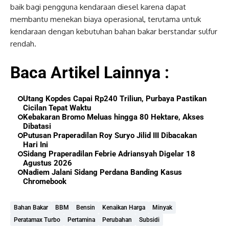
baik bagi pengguna kendaraan diesel karena dapat
membantu menekan biaya operasional, terutama untuk
kendaraan dengan kebutuhan bahan bakar berstandar sulfur
rendah.
Baca Artikel Lainnya :
Utang Kopdes Capai Rp240 Triliun, Purbaya Pastikan
Cicilan Tepat Waktu
Kebakaran Bromo Meluas hingga 80 Hektare, Akses
Dibatasi
Putusan Praperadilan Roy Suryo Jilid III Dibacakan
Hari Ini
Sidang Praperadilan Febrie Adriansyah Digelar 18
Agustus 2026
Nadiem Jalani Sidang Perdana Banding Kasus
Chromebook
Bahan Bakar
BBM
Bensin
Kenaikan Harga
Minyak
Peratamax Turbo
Pertamina
Perubahan
Subsidi