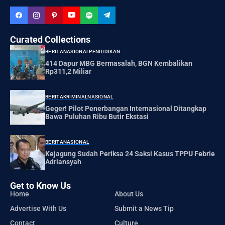
Curated Collections
BERITA
NASIONAL
PENDIDIKAN
414 Dapur MBG Bermasalah, BGN Kembalikan
Rp311,2 Miliar
BERITA
KRIMINAL
NASIONAL
Geger! Pilot Penerbangan Internasional Ditangkap
Bawa Puluhan Ribu Butir Ekstasi
BERITA
NASIONAL
Kejagung Sudah Periksa 24 Saksi Kasus TPPU Febrie
Adriansyah
Get to Know Us
Home
About Us
Advertise With Us
Submit a News Tip
Contact
Culture