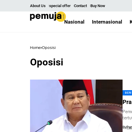
About Us
special offer
Contact
Buy Now
Nasional
Internasional
Home
Oposisi
Oposisi
BER
Pra
Pemu
tert
kedi
By
Pe