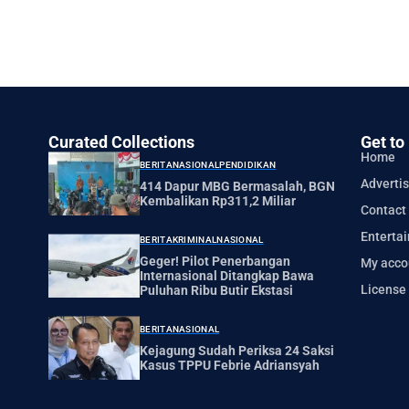
Curated Collections
Get to
Home
BERITA
NASIONAL
PENDIDIKAN
Advertis
414 Dapur MBG Bermasalah, BGN
Kembalikan Rp311,2 Miliar
Contact
Enterta
BERITA
KRIMINAL
NASIONAL
Geger! Pilot Penerbangan
My acco
Internasional Ditangkap Bawa
License
Puluhan Ribu Butir Ekstasi
BERITA
NASIONAL
Kejagung Sudah Periksa 24 Saksi
Kasus TPPU Febrie Adriansyah