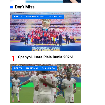
Don't Miss
BERITA
INTERNASIONAL
OLAHRAGA
Spanyol Juara Piala Dunia 2026!
BERITA
NASIONAL
OLAHRAGA