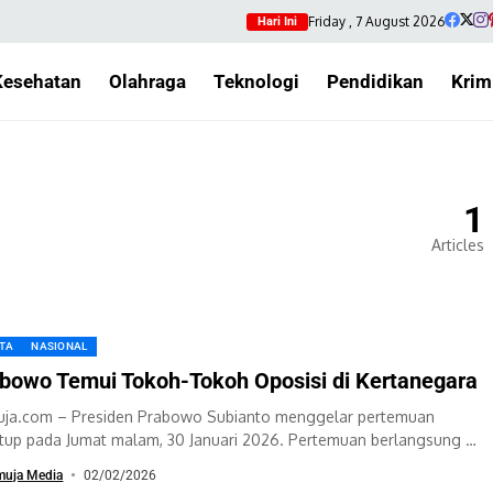
Friday , 7 August 2026
Hari Ini
Kesehatan
Olahraga
Teknologi
Pendidikan
Krim
1
Articles
ITA
NASIONAL
bowo Temui Tokoh-Tokoh Oposisi di Kertanegara
ja.com – Presiden Prabowo Subianto menggelar pertemuan
utup pada Jumat malam, 30 Januari 2026. Pertemuan berlangsung di
amannya di Jalan Kertanegara IV, Jakarta...
muja Media
02/02/2026