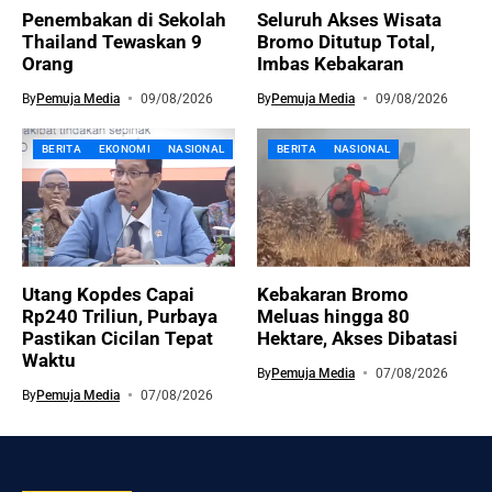
Penembakan di Sekolah
Seluruh Akses Wisata
Thailand Tewaskan 9
Bromo Ditutup Total,
Orang
Imbas Kebakaran
By
Pemuja Media
09/08/2026
By
Pemuja Media
09/08/2026
BERITA
EKONOMI
NASIONAL
BERITA
NASIONAL
Utang Kopdes Capai
Kebakaran Bromo
Rp240 Triliun, Purbaya
Meluas hingga 80
Pastikan Cicilan Tepat
Hektare, Akses Dibatasi
Waktu
By
Pemuja Media
07/08/2026
By
Pemuja Media
07/08/2026