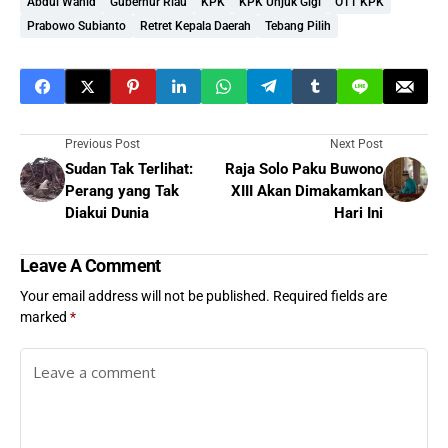
Abdul Wahid
Gubernur Riau
KPK
KPK Unjuk Gigi
OTT KPK
Prabowo Subianto
Retret Kepala Daerah
Tebang Pilih
Previous Post
Next Post
Sudan Tak Terlihat:
Raja Solo Paku Buwono
Perang yang Tak
XIII Akan Dimakamkan
Diakui Dunia
Hari Ini
Leave A Comment
Your email address will not be published.
Required fields are
marked
*