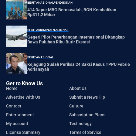
BERITA
NASIONAL
PENDIDIKAN
414 Dapur MBG Bermasalah, BGN Kembalikan
Rp311,2 Miliar
BERITA
KRIMINAL
NASIONAL
Geger! Pilot Penerbangan Internasional Ditangkap
Bawa Puluhan Ribu Butir Ekstasi
BERITA
NASIONAL
Kejagung Sudah Periksa 24 Saksi Kasus TPPU Febrie
Adriansyah
Get to Know Us
Home
About Us
Advertise With Us
Submit a News Tip
Contact
Culture
Entertainment
Subscription Plans
My account
Technology
License Summary
Terms of Service