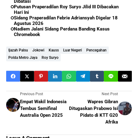
Dibatasi
Putusan Praperadilan Roy Suryo Jilid III Dibacakan
Hari Ini
Sidang Praperadilan Febrie Adriansyah Digelar 18
Agustus 2026
Nadiem Jalani Sidang Perdana Banding Kasus
Chromebook
Ijazah Palsu
Jokowi
Kauss
Luar Negeri
Pencegahan
Polda Metro Jaya
Roy Suryo
Previous Post
Next Post
Empat Wakil Indonesia
Wapres Gibran
Tembus Semifinal
Ditugaskan Prabowo Isi
Australia Open 2025
Pidato di KTT G20
Afrika