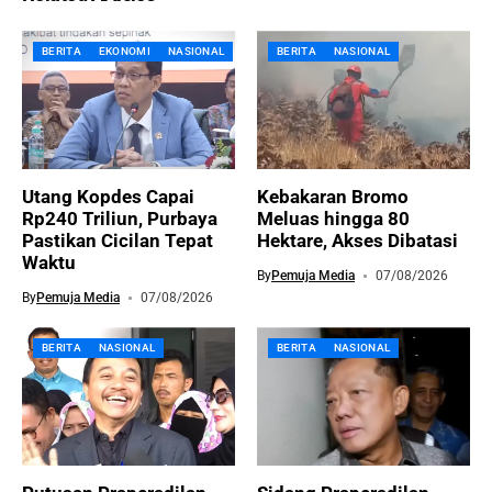
BERITA
EKONOMI
NASIONAL
BERITA
NASIONAL
Utang Kopdes Capai
Kebakaran Bromo
Rp240 Triliun, Purbaya
Meluas hingga 80
Pastikan Cicilan Tepat
Hektare, Akses Dibatasi
Waktu
By
Pemuja Media
07/08/2026
By
Pemuja Media
07/08/2026
BERITA
NASIONAL
BERITA
NASIONAL