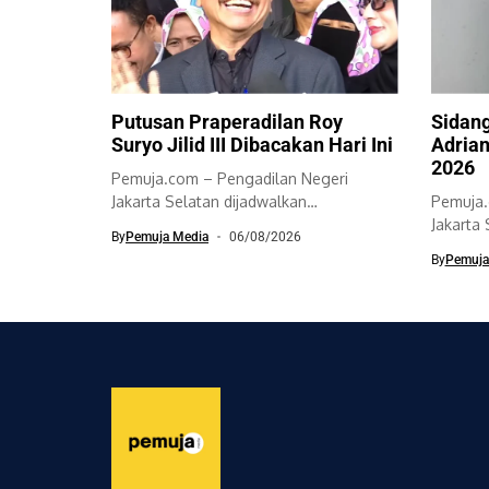
Putusan Praperadilan Roy
Sidang
Suryo Jilid III Dibacakan Hari Ini
Adrian
2026
Pemuja.com – Pengadilan Negeri
Jakarta Selatan dijadwalkan
Pemuja.
membacakan putusan sidang
Jakarta
By
Pemuja Media
06/08/2026
praperadilan jilid...
perdana
By
Pemuja