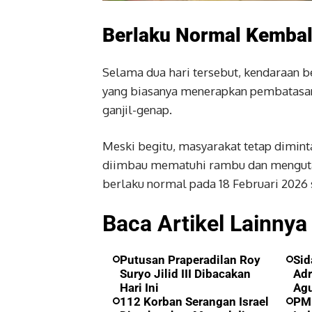
Berlaku Normal Kembali
Selama dua hari tersebut, kendaraan b
yang biasanya menerapkan pembatasan. 
ganjil-genap.
Meski begitu, masyarakat tetap dimint
diimbau mematuhi rambu dan menguta
berlaku normal pada 18 Februari 2026 
Baca Artikel Lainnya 
Putusan Praperadilan Roy
Sid
Suryo Jilid III Dibacakan
Adr
Hari Ini
Ag
112 Korban Serangan Israel
PM 