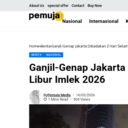
About Us
special offer
Contact
Buy Now
Nasional
Internasional
Home
Berita
Ganjil-Genap Jakarta Ditiadakan 2 Hari Sela
BERITA
NASIONAL
Ganjil-Genap Jakarta
Libur Imlek 2026
By
Pemuja Media
16/02/2026
1 Mins Read
504 Views