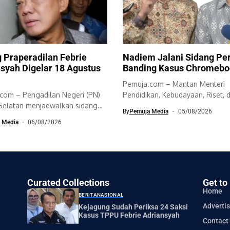
 Praperadilan Febrie
Nadiem Jalani Sidang Pe
syah Digelar 18 Agustus
Banding Kasus Chromebo
Pemuja.com – Mantan Menteri
com – Pengadilan Negeri (PN)
Pendidikan, Kebudayaan, Riset, 
 Selatan menjadwalkan sidang
Teknologi (Mendikbudristek), N
By
Pemuja Media
05/08/2026
 dua permohonan...
Makarim,...
 Media
06/08/2026
Curated Collections
Get to
Home
BERITA
NASIONAL
Advertis
Kejagung Sudah Periksa 24 Saksi
Kasus TPPU Febrie Adriansyah
Contact