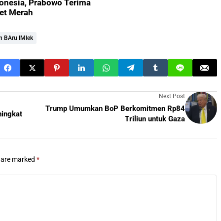
onesia, Prabowo Terima
et Merah
n BAru IMlek
Next Post
Trump Umumkan BoP Berkomitmen Rp84
ningkat
Triliun untuk Gaza
s are marked
*