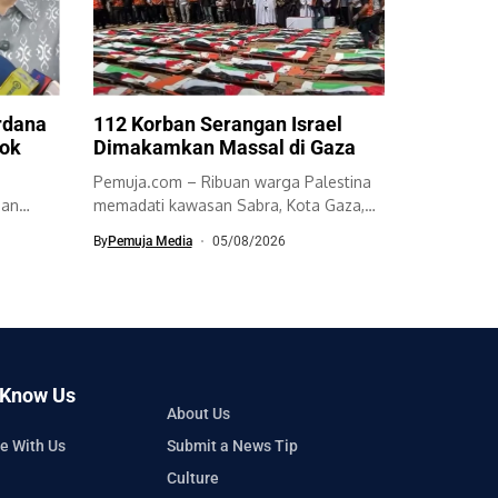
rdana
112 Korban Serangan Israel
ok
Dimakamkan Massal di Gaza
Pemuja.com – Ribuan warga Palestina
dan
memadati kawasan Sabra, Kota Gaza,
adiem
untuk mengikuti...
By
Pemuja Media
05/08/2026
 Know Us
About Us
e With Us
Submit a News Tip
Culture