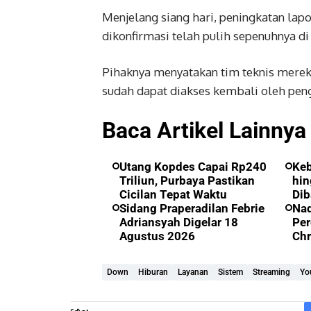
Menjelang siang hari, peningkatan lap
dikonfirmasi telah pulih sepenuhnya di
Pihaknya menyatakan tim teknis merek
sudah dapat diakses kembali oleh pen
Baca Artikel Lainnya
Utang Kopdes Capai Rp240
Ke
Triliun, Purbaya Pastikan
hin
Cicilan Tepat Waktu
Dib
Sidang Praperadilan Febrie
Nad
Adriansyah Digelar 18
Per
Agustus 2026
Ch
Down
Hiburan
Layanan
Sistem
Streaming
Yo