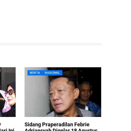
BERITA
NASIONAL
y
Sidang Praperadilan Febrie
ari Ini
Adriansyah Digelar 18 Agustus