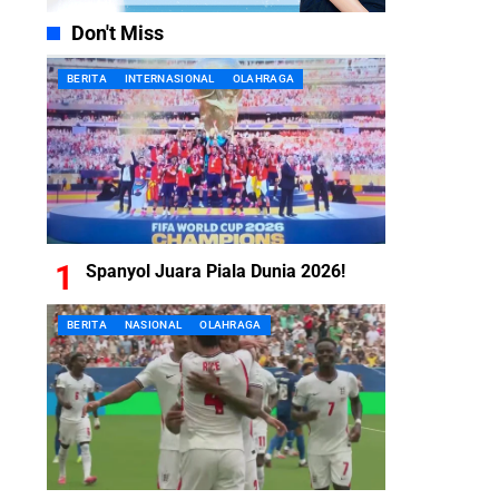
Don't Miss
BERITA
INTERNASIONAL
OLAHRAGA
Spanyol Juara Piala Dunia 2026!
BERITA
NASIONAL
OLAHRAGA