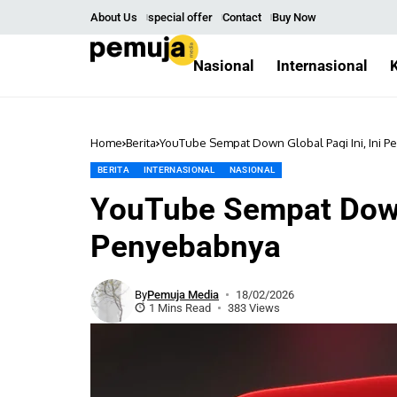
About Us
special offer
Contact
Buy Now
Nasional
Internasional
Home
Berita
YouTube Sempat Down Global Pagi Ini, Ini 
BERITA
INTERNASIONAL
NASIONAL
YouTube Sempat Down 
Penyebabnya
By
Pemuja Media
18/02/2026
1 Mins Read
383 Views