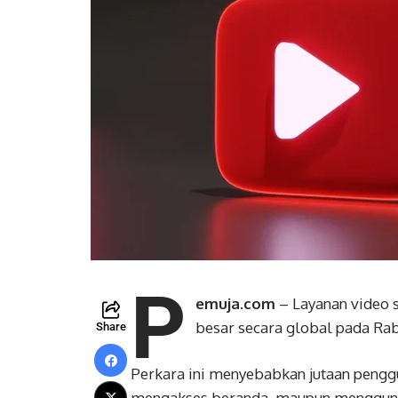
P
emuja.com
– Layanan video 
besar secara global pada Rab
Share
Perkara ini menyebabkan jutaan pengg
mengakses beranda, maupun menggunak