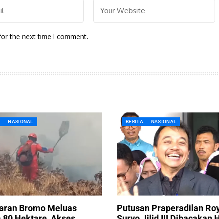
for the next time I comment.
A
NASIONAL
BERITA
NASIONAL
aran Bromo Meluas
Putusan Praperadilan Ro
 80 Hektare, Akses
Suryo Jilid III Dibacakan H