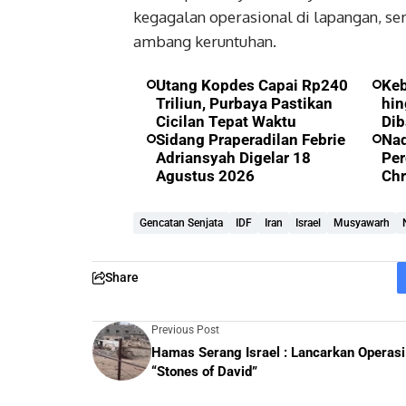
kegagalan operasional di lapangan, s
ambang keruntuhan.
Utang Kopdes Capai Rp240
Ke
Triliun, Purbaya Pastikan
hin
Cicilan Tepat Waktu
Dib
Sidang Praperadilan Febrie
Nad
Adriansyah Digelar 18
Per
Agustus 2026
Ch
Gencatan Senjata
IDF
Iran
Israel
Musyawarh
Share
Previous Post
Hamas Serang Israel : Lancarkan Operasi
“Stones of David”