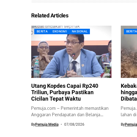
Related Articles
BERITA
EKONOMI
NASIONAL
BERIT
Utang Kopdes Capai Rp240
Kebak
Triliun, Purbaya Pastikan
hingga
Cicilan Tepat Waktu
Dibata
Pemuja.com – Pemerintah memastikan
Pemuja.
Anggaran Pendapatan dan Belanja
lahan d
Negara (APBN) akan menanggung...
Bromo T
By
Pemuja Media
07/08/2026
By
Pemuja