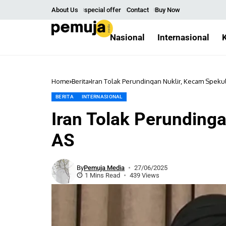
About Us
special offer
Contact
Buy Now
Nasional
Internasional
Home
Berita
Iran Tolak Perundingan Nuklir, Kecam Speku
BERITA
INTERNASIONAL
Iran Tolak Perunding
AS
By
Pemuja Media
27/06/2025
1 Mins Read
439 Views