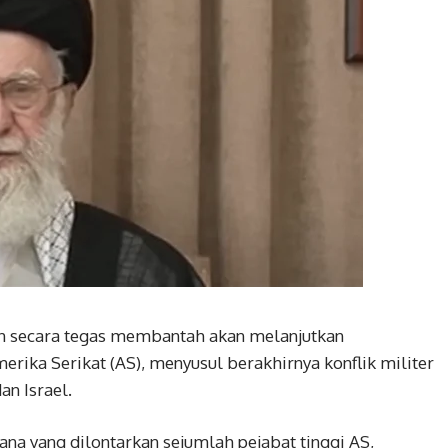
n secara tegas membantah akan melanjutkan
erika Serikat (AS), menyusul berakhirnya konflik militer
an Israel.
na yang dilontarkan sejumlah pejabat tinggi AS,