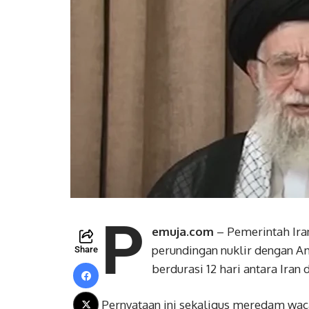
P
emuja.com
– Pemerintah Ira
perundingan nuklir dengan Am
Share
berdurasi 12 hari antara Iran d
Pernyataan ini sekaligus meredam waca