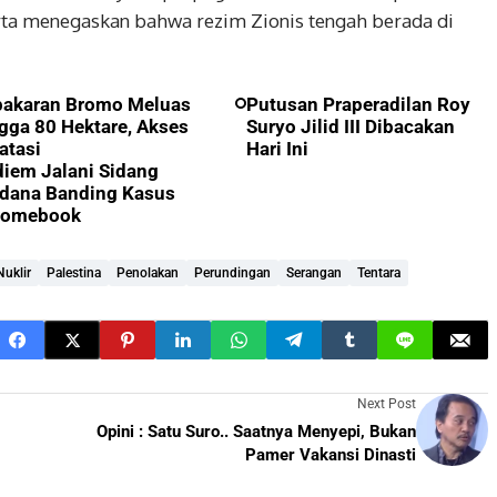
erta menegaskan bahwa rezim Zionis tengah berada di
bakaran Bromo Meluas
Putusan Praperadilan Roy
gga 80 Hektare, Akses
Suryo Jilid III Dibacakan
atasi
Hari Ini
iem Jalani Sidang
dana Banding Kasus
romebook
Nuklir
Palestina
Penolakan
Perundingan
Serangan
Tentara
Next Post
Opini : Satu Suro.. Saatnya Menyepi, Bukan
Pamer Vakansi Dinasti