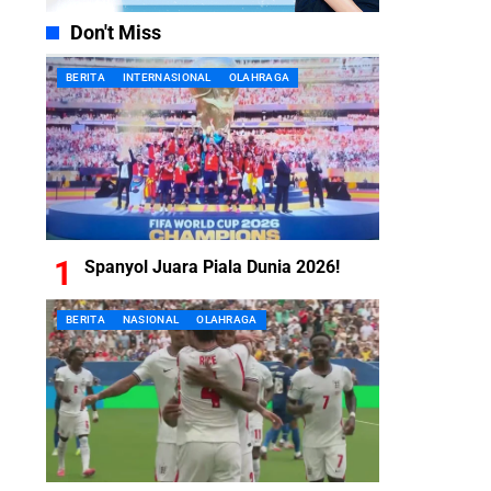
Don't Miss
BERITA
INTERNASIONAL
OLAHRAGA
Spanyol Juara Piala Dunia 2026!
BERITA
NASIONAL
OLAHRAGA