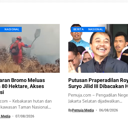
A
NASIONAL
BERITA
NASIONAL
aran Bromo Meluas
Putusan Praperadilan Ro
 80 Hektare, Akses
Suryo Jilid III Dibacakan H
si
Pemuja.com – Pengadilan Nege
com – Kebakaran hutan dan
Jakarta Selatan dijadwalkan
i kawasan Taman Nasional
membacakan putusan sidang
By
Pemuja Media
06/08/2026
engger...
praperadilan jilid...
 Media
07/08/2026