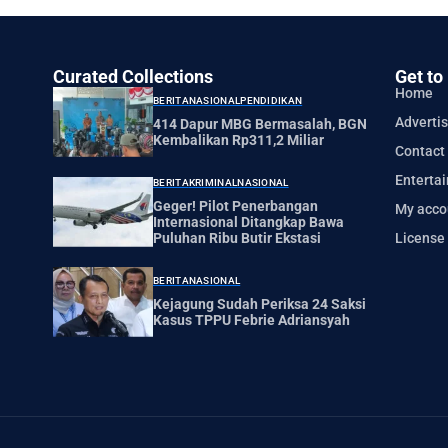
Curated Collections
Get to
Home
BERITA
NASIONAL
PENDIDIKAN
Advertis
414 Dapur MBG Bermasalah, BGN
Kembalikan Rp311,2 Miliar
Contact
Enterta
BERITA
KRIMINAL
NASIONAL
Geger! Pilot Penerbangan
My acco
Internasional Ditangkap Bawa
License
Puluhan Ribu Butir Ekstasi
BERITA
NASIONAL
Kejagung Sudah Periksa 24 Saksi
Kasus TPPU Febrie Adriansyah