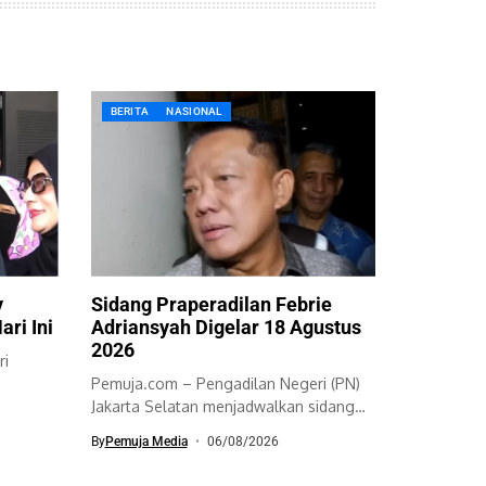
BERITA
NASIONAL
y
Sidang Praperadilan Febrie
ari Ini
Adriansyah Digelar 18 Agustus
2026
ri
Pemuja.com – Pengadilan Negeri (PN)
Jakarta Selatan menjadwalkan sidang
perdana dua permohonan...
By
Pemuja Media
06/08/2026