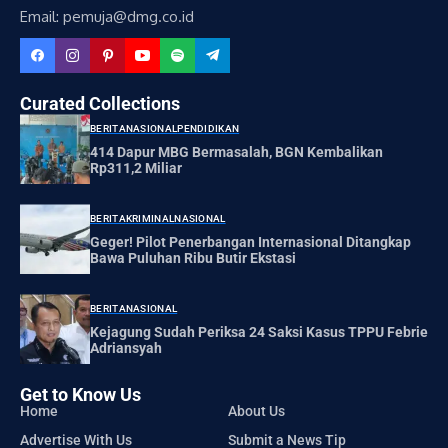
Email: pemuja@dmg.co.id
Curated Collections
BERITA
NASIONAL
PENDIDIKAN
414 Dapur MBG Bermasalah, BGN Kembalikan
Rp311,2 Miliar
BERITA
KRIMINAL
NASIONAL
Geger! Pilot Penerbangan Internasional Ditangkap
Bawa Puluhan Ribu Butir Ekstasi
BERITA
NASIONAL
Kejagung Sudah Periksa 24 Saksi Kasus TPPU Febrie
Adriansyah
Get to Know Us
Home
About Us
Advertise With Us
Submit a News Tip