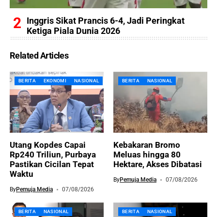
Inggris Sikat Prancis 6-4, Jadi Peringkat
Ketiga Piala Dunia 2026
Related Articles
BERITA
EKONOMI
NASIONAL
BERITA
NASIONAL
Utang Kopdes Capai
Kebakaran Bromo
Rp240 Triliun, Purbaya
Meluas hingga 80
Pastikan Cicilan Tepat
Hektare, Akses Dibatasi
Waktu
By
Pemuja Media
07/08/2026
By
Pemuja Media
07/08/2026
BERITA
NASIONAL
BERITA
NASIONAL