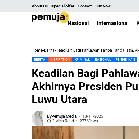
About Us
special offer
Contact
Buy Now
Nasional
Internasional
Home
Berita
Keadilan Bagi Pahlawan Tanpa Tanda Jasa, A
BERITA
INSPIRATION
KRIMINAL
NASIONAL
PENDIDIKAN
Keadilan Bagi Pahlaw
Akhirnya Presiden P
Luwu Utara
By
Pemuja Media
13/11/2025
2 Mins Read
277 Views