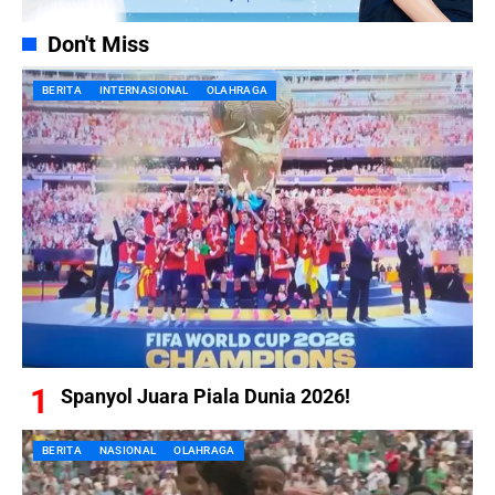
Don't Miss
BERITA
INTERNASIONAL
OLAHRAGA
Spanyol Juara Piala Dunia 2026!
BERITA
NASIONAL
OLAHRAGA