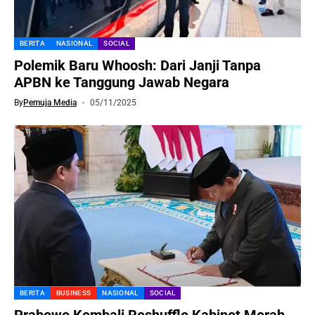
BERITA
NASIONAL
SOCIAL
Polemik Baru Whoosh: Dari Janji Tanpa
APBN ke Tanggung Jawab Negara
By
Pemuja Media
05/11/2025
BERITA
BUSINESS
NASIONAL
SOCIAL
Prabowo Kembali Reshuffle Kabinet Merah