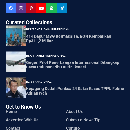
Curated Collections
BERITA
NASIONAL
PENDIDIKAN
414 Dapur MBG Bermasalah, BGN Kembalikan
Rp311,2 Miliar
BERITA
KRIMINAL
NASIONAL
Geger! Pilot Penerbangan Internasional Ditangkap
Bawa Puluhan Ribu Butir Ekstasi
BERITA
NASIONAL
Kejagung Sudah Periksa 24 Saksi Kasus TPPU Febrie
Adriansyah
Get to Know Us
Home
About Us
Advertise With Us
Submit a News Tip
Contact
Culture