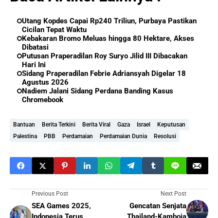
Utang Kopdes Capai Rp240 Triliun, Purbaya Pastikan
Cicilan Tepat Waktu
Kebakaran Bromo Meluas hingga 80 Hektare, Akses
Dibatasi
Putusan Praperadilan Roy Suryo Jilid III Dibacakan
Hari Ini
Sidang Praperadilan Febrie Adriansyah Digelar 18
Agustus 2026
Nadiem Jalani Sidang Perdana Banding Kasus
Chromebook
Bantuan
Berita Terkini
Berita Viral
Gaza
Israel
Keputusan
Palestina
PBB
Perdamaian
Perdamaian Dunia
Resolusi
Previous Post
Next Post
SEA Games 2025,
Gencatan Senjata
Indonesia Terus
Thailand-Kamboja