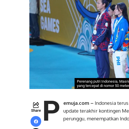
Perenang putri Indonesia, Mas
yang tercepat di nomor 50 meter
P
emuja.com –
Indonesia teru
update terakhir kontingen Me
Share
perunggu, menempatkan Indon