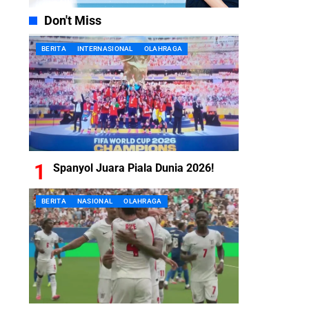
Don't Miss
BERITA
INTERNASIONAL
OLAHRAGA
Spanyol Juara Piala Dunia 2026!
BERITA
NASIONAL
OLAHRAGA