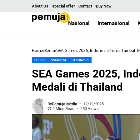
About Us
special offer
Contact
Buy Now
Nasional
Internasional
Home
Berita
SEA Games 2025, Indonesia Terus Tambah Me
BERITA
NASIONAL
OLAHRAGA
SEA Games 2025, Ind
Medali di Thailand
By
Pemuja Media
12/12/2025
2 Mins Read
250 Views