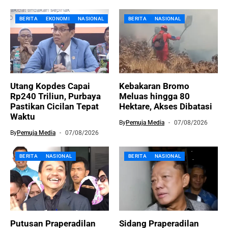
BERITA
EKONOMI
NASIONAL
BERITA
NASIONAL
Utang Kopdes Capai
Kebakaran Bromo
Rp240 Triliun, Purbaya
Meluas hingga 80
Pastikan Cicilan Tepat
Hektare, Akses Dibatasi
Waktu
By
Pemuja Media
07/08/2026
By
Pemuja Media
07/08/2026
BERITA
NASIONAL
BERITA
NASIONAL
Putusan Praperadilan
Sidang Praperadilan