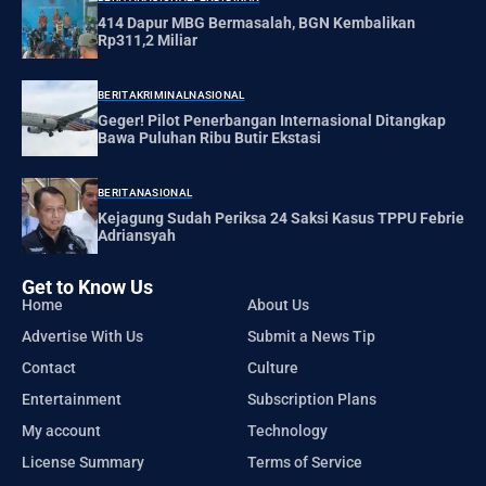
414 Dapur MBG Bermasalah, BGN Kembalikan
Rp311,2 Miliar
BERITA
KRIMINAL
NASIONAL
Geger! Pilot Penerbangan Internasional Ditangkap
Bawa Puluhan Ribu Butir Ekstasi
BERITA
NASIONAL
Kejagung Sudah Periksa 24 Saksi Kasus TPPU Febrie
Adriansyah
Get to Know Us
Home
About Us
Advertise With Us
Submit a News Tip
Contact
Culture
Entertainment
Subscription Plans
My account
Technology
License Summary
Terms of Service