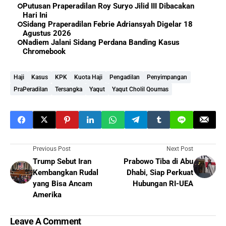
Putusan Praperadilan Roy Suryo Jilid III Dibacakan
Hari Ini
Sidang Praperadilan Febrie Adriansyah Digelar 18
Agustus 2026
Nadiem Jalani Sidang Perdana Banding Kasus
Chromebook
Haji
Kasus
KPK
Kuota Haji
Pengadilan
Penyimpangan
PraPeradilan
Tersangka
Yaqut
Yaqut Cholil Qoumas
Previous Post
Next Post
Trump Sebut Iran
Prabowo Tiba di Abu
Kembangkan Rudal
Dhabi, Siap Perkuat
yang Bisa Ancam
Hubungan RI-UEA
Amerika
Leave A Comment