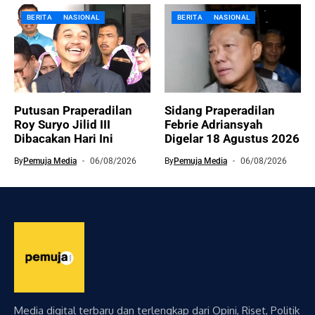
BERITA
NASIONAL
BERITA
NASIONAL
Putusan Praperadilan
Sidang Praperadilan
Roy Suryo Jilid III
Febrie Adriansyah
Dibacakan Hari Ini
Digelar 18 Agustus 2026
By
Pemuja Media
06/08/2026
By
Pemuja Media
06/08/2026
Media digital terbaru dan terlengkap dari Opini, Riset, Politik