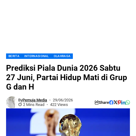
BERITA
INTERNASIONAL
OLAHRAGA
Prediksi Piala Dunia 2026 Sabtu
27 Juni, Partai Hidup Mati di Grup
G dan H
By
Pemuja Media
29/06/2026
Share
2 Mins Read
422 Views