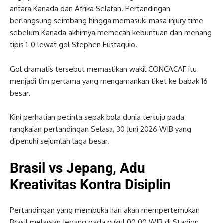
antara Kanada dan Afrika Selatan. Pertandingan
berlangsung seimbang hingga memasuki masa injury time
sebelum Kanada akhirnya memecah kebuntuan dan menang
tipis 1-0 lewat gol Stephen Eustaquio.
Gol dramatis tersebut memastikan wakil CONCACAF itu
menjadi tim pertama yang mengamankan tiket ke babak 16
besar.
Kini perhatian pecinta sepak bola dunia tertuju pada
rangkaian pertandingan Selasa, 30 Juni 2026 WIB yang
dipenuhi sejumlah laga besar.
Brasil vs Jepang, Adu
Kreativitas Kontra Disiplin
Pertandingan yang membuka hari akan mempertemukan
Brasil melawan Jepang pada pukul 00.00 WIB di Stadion