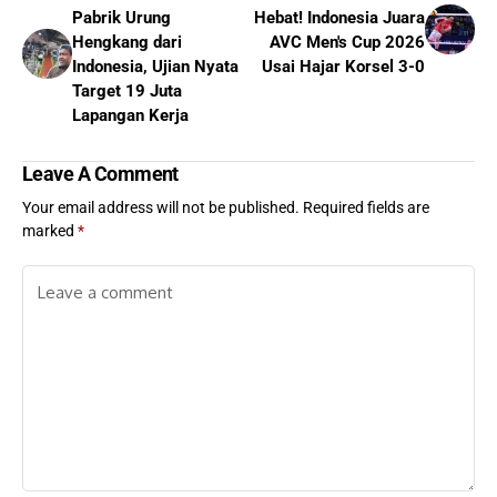
Pabrik Urung
Hebat! Indonesia Juara
Hengkang dari
AVC Men's Cup 2026
Indonesia, Ujian Nyata
Usai Hajar Korsel 3-0
Target 19 Juta
Lapangan Kerja
Leave A Comment
Your email address will not be published.
Required fields are
marked
*