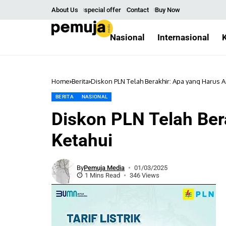
About Us
special offer
Contact
Buy Now
Nasional
Internasional
Home
Berita
Diskon PLN Telah Berakhir: Apa yang Harus 
BERITA
NASIONAL
Diskon PLN Telah Ber
Ketahui
By
Pemuja Media
01/03/2025
1 Mins Read
346 Views