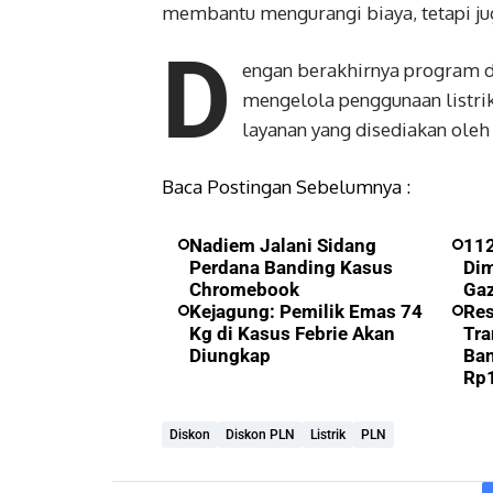
membantu mengurangi biaya, tetapi jug
D
engan berakhirnya program d
mengelola penggunaan listri
layanan yang disediakan oleh
Baca Postingan Sebelumnya :
Nadiem Jalani Sidang
112
Perdana Banding Kasus
Di
Chromebook
Ga
Kejagung: Pemilik Emas 74
Res
Kg di Kasus Febrie Akan
Tra
Diungkap
Ban
Rp1
Diskon
Diskon PLN
Listrik
PLN