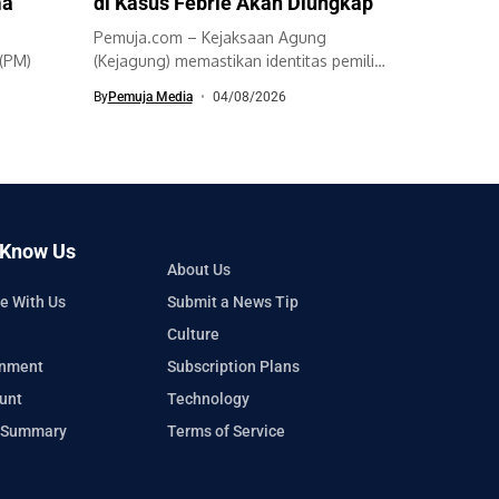
ma
di Kasus Febrie Akan Diungkap
Pemuja.com – Kejaksaan Agung
(PM)
(Kejagung) memastikan identitas pemilik
emas batangan seberat 74...
By
Pemuja Media
04/08/2026
n ke...
 Know Us
About Us
e With Us
Submit a News Tip
Culture
inment
Subscription Plans
unt
Technology
 Summary
Terms of Service