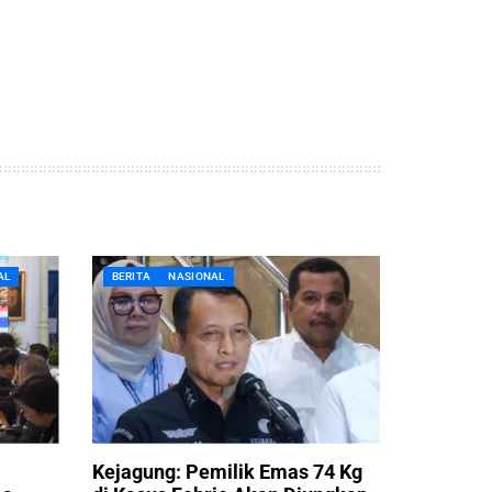
AL
BERITA
NASIONAL
Kejagung: Pemilik Emas 74 Kg