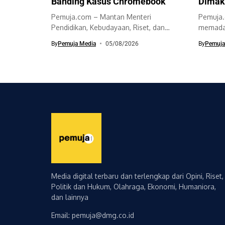
Banding Kasus Chromebook
Dimak
Pemuja.com – Mantan Menteri
Pemuja.
Pendidikan, Kebudayaan, Riset, dan
memadat
Teknologi (Mendikbudristek), Nadiem
untuk me
By
Pemuja Media
05/08/2026
By
Pemuja
Makarim,...
Media digital terbaru dan terlengkap dari Opini, Riset,
Politik dan Hukum, Olahraga, Ekonomi, Humaniora,
dan lainnya
Email: pemuja@dmg.co.id