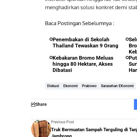
menghadirkan solusi konkret demi sta
Baca Postingan Sebelumnya :
Penembakan di Sekolah
Sel
Thailand Tewaskan 9 Orang
Bro
Ke
Kebakaran Bromo Meluas
Put
hingga 80 Hektare, Akses
Sur
Dibatasi
Har
Diskusi
Ekonomi
Prabowo
Sarasehan EKonomi
Share
Previous Post
Truk Bermuatan Sampah Terguling di Tan
Jambrong