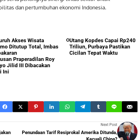
bilitas dan pertumbuhan ekonomi Indonesia.
uruh Akses Wisata
Utang Kopdes Capai Rp240
mo Ditutup Total, Imbas
Triliun, Purbaya Pastikan
bakaran
Cicilan Tepat Waktu
usan Praperadilan Roy
yo Jilid III Dibacakan
i Ini
Next Post
jakan
Penundaan Tarif Resiprokal Amerika Ditunda,
Kecuali China?