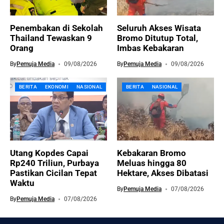
Penembakan di Sekolah
Seluruh Akses Wisata
Thailand Tewaskan 9
Bromo Ditutup Total,
Orang
Imbas Kebakaran
By
Pemuja Media
09/08/2026
By
Pemuja Media
09/08/2026
BERITA
EKONOMI
NASIONAL
BERITA
NASIONAL
Utang Kopdes Capai
Kebakaran Bromo
Rp240 Triliun, Purbaya
Meluas hingga 80
Pastikan Cicilan Tepat
Hektare, Akses Dibatasi
Waktu
By
Pemuja Media
07/08/2026
By
Pemuja Media
07/08/2026