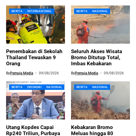
BERITA
INTERNASIONAL
BERITA
NASIONAL
Penembakan di Sekolah
Seluruh Akses Wisata
Thailand Tewaskan 9
Bromo Ditutup Total,
Orang
Imbas Kebakaran
By
Pemuja Media
09/08/2026
By
Pemuja Media
09/08/2026
BERITA
EKONOMI
NASIONAL
BERITA
NASIONAL
Utang Kopdes Capai
Kebakaran Bromo
Rp240 Triliun, Purbaya
Meluas hingga 80