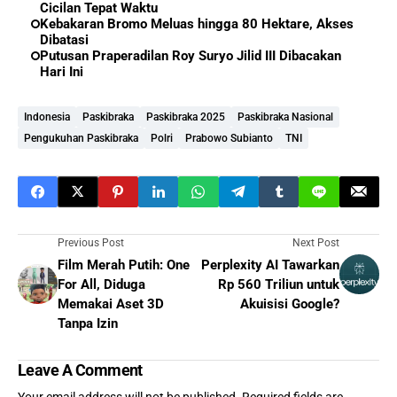
Cicilan Tepat Waktu
Kebakaran Bromo Meluas hingga 80 Hektare, Akses
Dibatasi
Putusan Praperadilan Roy Suryo Jilid III Dibacakan
Hari Ini
Indonesia
Paskibraka
Paskibraka 2025
Paskibraka Nasional
Pengukuhan Paskibraka
Polri
Prabowo Subianto
TNI
Previous Post
Next Post
Film Merah Putih: One
Perplexity AI Tawarkan
For All, Diduga
Rp 560 Triliun untuk
Memakai Aset 3D
Akuisisi Google?
Tanpa Izin
Leave A Comment
Your email address will not be published.
Required fields are