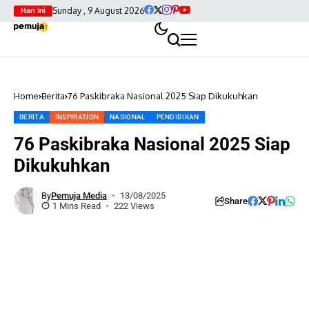
Sunday , 9 August 2026
Hari Ini
Home
Berita
76 Paskibraka Nasional 2025 Siap Dikukuhkan
BERITA
INSPIRATION
NASIONAL
PENDIDIKAN
76 Paskibraka Nasional 2025 Siap
Dikukuhkan
By
Pemuja Media
13/08/2025
Share
1 Mins Read
222 Views