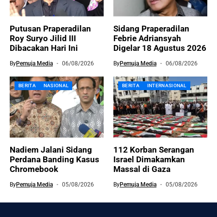
Putusan Praperadilan
Sidang Praperadilan
Roy Suryo Jilid III
Febrie Adriansyah
Dibacakan Hari Ini
Digelar 18 Agustus 2026
By
Pemuja Media
06/08/2026
By
Pemuja Media
06/08/2026
BERITA
NASIONAL
BERITA
INTERNASIONAL
Nadiem Jalani Sidang
112 Korban Serangan
Perdana Banding Kasus
Israel Dimakamkan
Chromebook
Massal di Gaza
By
Pemuja Media
05/08/2026
By
Pemuja Media
05/08/2026