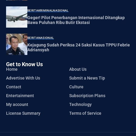
BERITA
KRIMINAL
NASIONAL
Geger! Pilot Penerbangan Internasional Ditangkap
Bawa Puluhan Ribu Butir Ekstasi
BERITA
NASIONAL
Kejagung Sudah Periksa 24 Saksi Kasus TPPU Febrie
Adriansyah
Get to Know Us
Home
About Us
Advertise With Us
Submit a News Tip
Contact
Culture
Entertainment
Subscription Plans
My account
Technology
License Summary
Terms of Service