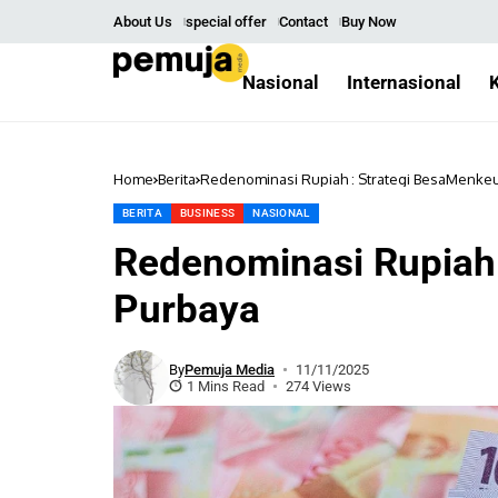
About Us
special offer
Contact
Buy Now
Nasional
Internasional
Home
Berita
Redenominasi Rupiah : Strategi BesaMenke
BERITA
BUSINESS
NASIONAL
Redenominasi Rupiah
Purbaya
By
Pemuja Media
11/11/2025
1 Mins Read
274 Views