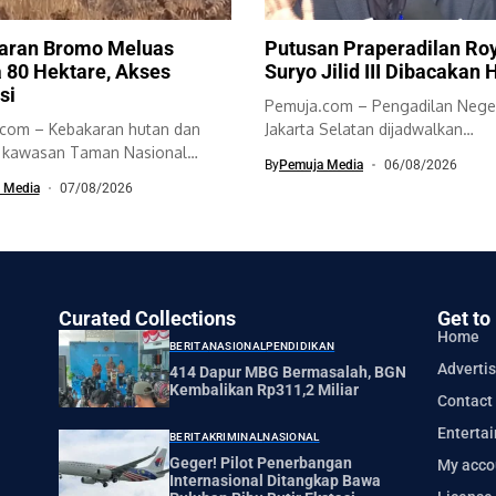
aran Bromo Meluas
Putusan Praperadilan Ro
 80 Hektare, Akses
Suryo Jilid III Dibacakan H
si
Pemuja.com – Pengadilan Nege
com – Kebakaran hutan dan
Jakarta Selatan dijadwalkan
i kawasan Taman Nasional
membacakan putusan sidang
By
Pemuja Media
06/08/2026
engger...
praperadilan jilid...
 Media
07/08/2026
Curated Collections
Get to
Home
BERITA
NASIONAL
PENDIDIKAN
Advertis
414 Dapur MBG Bermasalah, BGN
Kembalikan Rp311,2 Miliar
Contact
Enterta
BERITA
KRIMINAL
NASIONAL
Geger! Pilot Penerbangan
My acco
Internasional Ditangkap Bawa