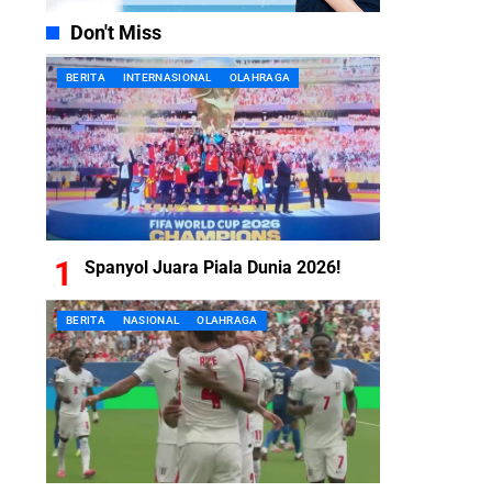
Don't Miss
BERITA
INTERNASIONAL
OLAHRAGA
Spanyol Juara Piala Dunia 2026!
BERITA
NASIONAL
OLAHRAGA