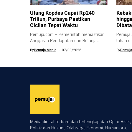
Utang Kopdes Capai Rp240
Kebak
Triliun, Purbaya Pastikan
hingga
Cicilan Tepat Waktu
Dibata
Pemuja.com – Pemerintah memastikan
Pemuja.
Anggaran Pendapatan dan Belanja
lahan d
Negara (APBN) akan menanggung...
Bromo T
By
Pemuja Media
07/08/2026
By
Pemuja
Media digital terbaru dan terlengkap dari Opini, Riset,
Politik dan Hukum, Olahraga, Ekonomi, Humaniora,