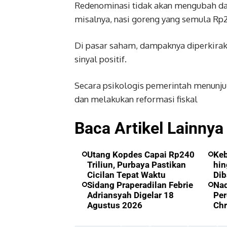
Redenominasi tidak akan mengubah daya
misalnya, nasi goreng yang semula Rp
Di pasar saham, dampaknya diperkira
sinyal positif.
Secara psikologis pemerintah menunju
dan melakukan reformasi fiskal
Baca Artikel Lainnya
Utang Kopdes Capai Rp240
Ke
Triliun, Purbaya Pastikan
hin
Cicilan Tepat Waktu
Dib
Sidang Praperadilan Febrie
Nad
Adriansyah Digelar 18
Per
Agustus 2026
Ch