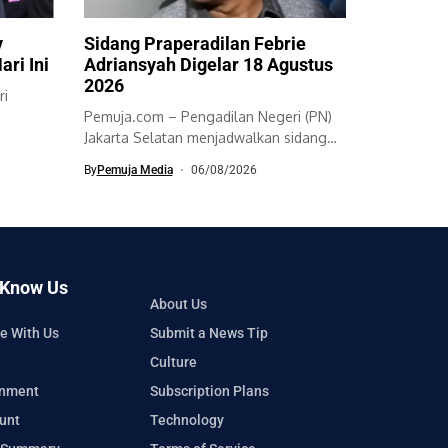
y
Sidang Praperadilan Febrie
ari Ini
Adriansyah Digelar 18 Agustus
2026
ri
Pemuja.com – Pengadilan Negeri (PN)
Jakarta Selatan menjadwalkan sidang
perdana dua permohonan...
By
Pemuja Media
06/08/2026
 Know Us
About Us
e With Us
Submit a News Tip
Culture
inment
Subscription Plans
unt
Technology