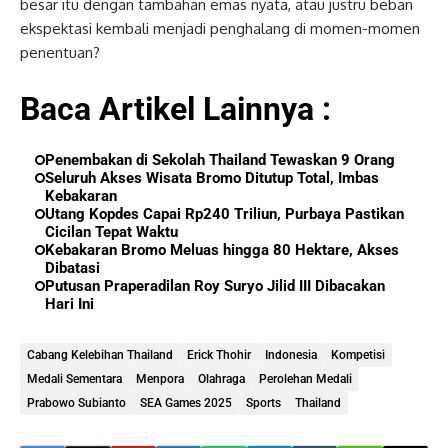
besar itu dengan tambahan emas nyata, atau justru beban
ekspektasi kembali menjadi penghalang di momen-momen
penentuan?
Baca Artikel Lainnya :
Penembakan di Sekolah Thailand Tewaskan 9 Orang
Seluruh Akses Wisata Bromo Ditutup Total, Imbas
Kebakaran
Utang Kopdes Capai Rp240 Triliun, Purbaya Pastikan
Cicilan Tepat Waktu
Kebakaran Bromo Meluas hingga 80 Hektare, Akses
Dibatasi
Putusan Praperadilan Roy Suryo Jilid III Dibacakan
Hari Ini
Cabang Kelebihan Thailand
Erick Thohir
Indonesia
Kompetisi
Medali Sementara
Menpora
Olahraga
Perolehan Medali
Prabowo Subianto
SEA Games 2025
Sports
Thailand