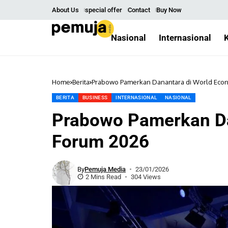
About Us
special offer
Contact
Buy Now
Nasional
Internasional
Home
Berita
Prabowo Pamerkan Danantara di World Eco
BERITA
BUSINESS
INTERNASIONAL
NASIONAL
Prabowo Pamerkan Da
Forum 2026
By
Pemuja Media
23/01/2026
2 Mins Read
304 Views