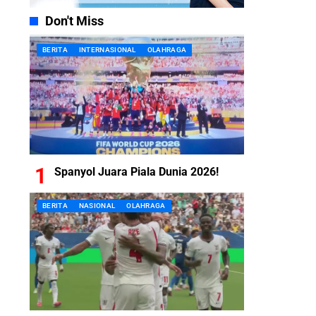
Don't Miss
BERITA
INTERNASIONAL
OLAHRAGA
Spanyol Juara Piala Dunia 2026!
BERITA
NASIONAL
OLAHRAGA