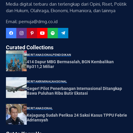
Media digital terbaru dan terlengkap dari Opini, Riset, Politik
dan Hukum, Olahraga, Ekonomi, Humaniora, dan lainnya
Email: pemuja@dmg.co.id
Curated Collections
BERITA
NASIONAL
PENDIDIKAN
414 Dapur MBG Bermasalah, BGN Kembalikan
Rp311,2 Miliar
BERITA
KRIMINAL
NASIONAL
Geger! Pilot Penerbangan Internasional Ditangkap
Bawa Puluhan Ribu Butir Ekstasi
BERITA
NASIONAL
Kejagung Sudah Periksa 24 Saksi Kasus TPPU Febrie
Adriansyah