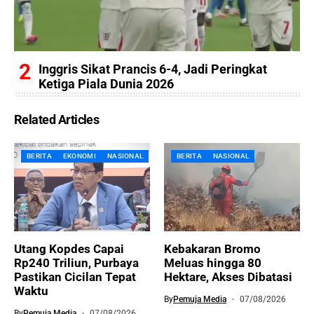
Inggris Sikat Prancis 6-4, Jadi Peringkat
Ketiga Piala Dunia 2026
Related Articles
BERITA
EKONOMI
NASIONAL
BERITA
NASIONAL
Utang Kopdes Capai
Kebakaran Bromo
Rp240 Triliun, Purbaya
Meluas hingga 80
Pastikan Cicilan Tepat
Hektare, Akses Dibatasi
Waktu
By
Pemuja Media
07/08/2026
By
Pemuja Media
07/08/2026