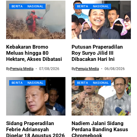
BERITA
NASIONAL
BERITA
NASIONAL
Kebakaran Bromo
Putusan Praperadilan
Meluas hingga 80
Roy Suryo Jilid III
Hektare, Akses Dibatasi
Dibacakan Hari Ini
By
Pemuja Media
07/08/2026
By
Pemuja Media
06/08/2026
BERITA
NASIONAL
BERITA
NASIONAL
Sidang Praperadilan
Nadiem Jalani Sidang
Febrie Adriansyah
Perdana Banding Kasus
Digelar 18 Agustus 2026
Chromebook