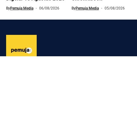
By
Pemuja Media
06/08/2026
By
Pemuja Media
05/08/2026
Media digital terbaru dan terlengkap dari Opini, Riset, Politik
dan Hukum, Olahraga, Ekonomi, Humaniora, dan lainnya
Email: pemuja@dmg.co.id
Curated Collections
BERITA
KRIMINAL
NASIONAL
Geger! Pilot Penerbangan Internasional Ditangkap