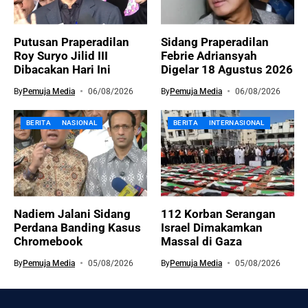
Putusan Praperadilan
Sidang Praperadilan
Roy Suryo Jilid III
Febrie Adriansyah
Dibacakan Hari Ini
Digelar 18 Agustus 2026
By
Pemuja Media
06/08/2026
By
Pemuja Media
06/08/2026
BERITA
NASIONAL
BERITA
INTERNASIONAL
Nadiem Jalani Sidang
112 Korban Serangan
Perdana Banding Kasus
Israel Dimakamkan
Chromebook
Massal di Gaza
By
Pemuja Media
05/08/2026
By
Pemuja Media
05/08/2026