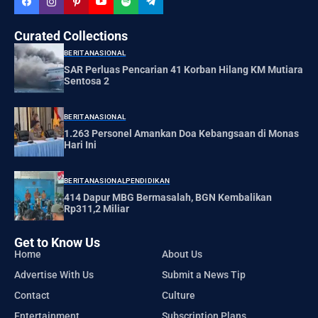
Curated Collections
BERITA
NASIONAL
SAR Perluas Pencarian 41 Korban Hilang KM Mutiara
Sentosa 2
BERITA
NASIONAL
1.263 Personel Amankan Doa Kebangsaan di Monas
Hari Ini
BERITA
NASIONAL
PENDIDIKAN
414 Dapur MBG Bermasalah, BGN Kembalikan
Rp311,2 Miliar
Get to Know Us
Home
About Us
Advertise With Us
Submit a News Tip
Contact
Culture
Entertainment
Subscription Plans