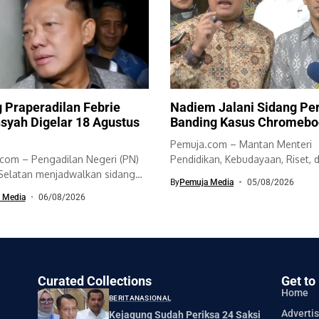
 Praperadilan Febrie
Nadiem Jalani Sidang Pe
syah Digelar 18 Agustus
Banding Kasus Chromebo
Pemuja.com – Mantan Menteri
com – Pengadilan Negeri (PN)
Pendidikan, Kebudayaan, Riset, 
 Selatan menjadwalkan sidang
Teknologi (Mendikbudristek), N
By
Pemuja Media
05/08/2026
 dua permohonan...
Makarim,...
 Media
06/08/2026
Curated Collections
Get to
Home
BERITA
NASIONAL
Advertis
Kejagung Sudah Periksa 24 Saksi