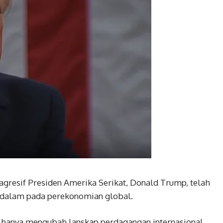
 agresif Presiden Amerika Serikat, Donald Trump, telah
ndalam pada perekonomian global.
ak hanya mengubah lanskap perdagangan internasional