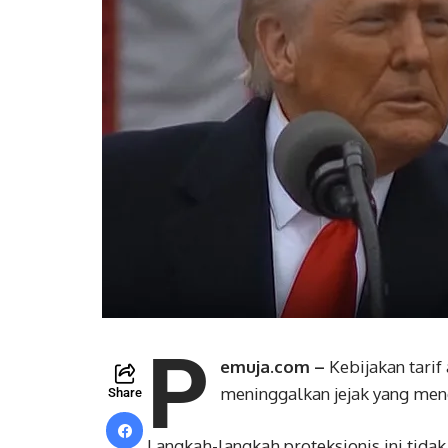
P
emuja.com –
Kebijakan tarif
meninggalkan jejak yang me
Share
Langkah-langkah proteksionis ini tid