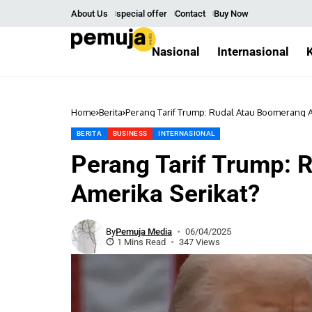
About Us
special offer
Contact
Buy Now
Nasional
Internasional
Home
Berita
Perang Tarif Trump: Rudal Atau Boomerang A
BERITA
BUSINESS
INTERNASIONAL
Perang Tarif Trump: 
Amerika Serikat?
By
Pemuja Media
06/04/2025
1 Mins Read
347 Views