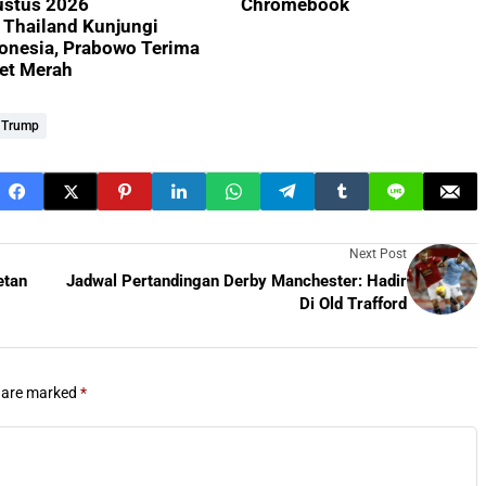
ustus 2026
Chromebook
Thailand Kunjungi
onesia, Prabowo Terima
et Merah
f Trump
Next Post
etan
Jadwal Pertandingan Derby Manchester: Hadir
Di Old Trafford
s are marked
*