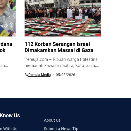
rdana
112 Korban Serangan Israel
ok
Dimakamkan Massal di Gaza
Pemuja.com – Ribuan warga Palestina
dan
memadati kawasan Sabra, Kota Gaza,
adiem
untuk mengikuti...
By
Pemuja Media
05/08/2026
 Know Us
About Us
e With Us
Submit a News Tip