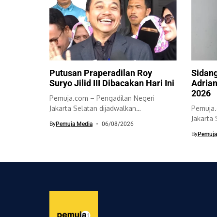
Putusan Praperadilan Roy
Sidang
Suryo Jilid III Dibacakan Hari Ini
Adrian
2026
Pemuja.com – Pengadilan Negeri
Jakarta Selatan dijadwalkan
Pemuja.
membacakan putusan sidang
Jakarta
By
Pemuja Media
06/08/2026
praperadilan jilid...
perdana
By
Pemuja