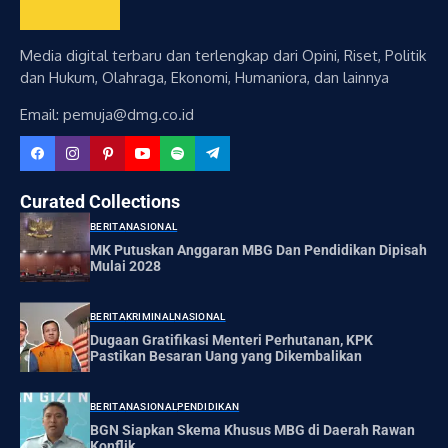
Media digital terbaru dan terlengkap dari Opini, Riset, Politik
dan Hukum, Olahraga, Ekonomi, Humaniora, dan lainnya
Email: pemuja@dmg.co.id
Curated Collections
BERITA
NASIONAL
MK Putuskan Anggaran MBG Dan Pendidikan Dipisah
Mulai 2028
BERITA
KRIMINAL
NASIONAL
Dugaan Gratifikasi Menteri Perhutanan, KPK
Pastikan Besaran Uang yang Dikembalikan
BERITA
NASIONAL
PENDIDIKAN
BGN Siapkan Skema Khusus MBG di Daerah Rawan
Konflik