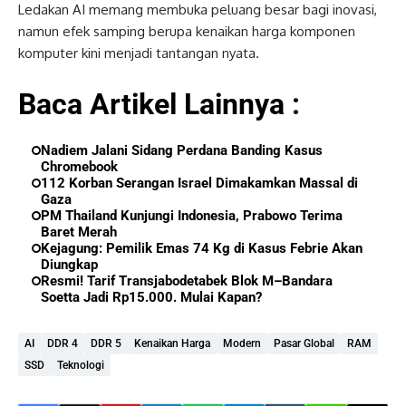
Ledakan AI memang membuka peluang besar bagi inovasi,
namun efek samping berupa kenaikan harga komponen
komputer kini menjadi tantangan nyata.
Baca Artikel Lainnya :
Nadiem Jalani Sidang Perdana Banding Kasus
Chromebook
112 Korban Serangan Israel Dimakamkan Massal di
Gaza
PM Thailand Kunjungi Indonesia, Prabowo Terima
Baret Merah
Kejagung: Pemilik Emas 74 Kg di Kasus Febrie Akan
Diungkap
Resmi! Tarif Transjabodetabek Blok M–Bandara
Soetta Jadi Rp15.000. Mulai Kapan?
AI
DDR 4
DDR 5
Kenaikan Harga
Modern
Pasar Global
RAM
SSD
Teknologi