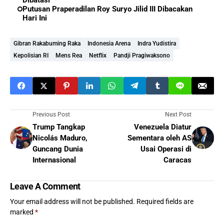
Dibatasi
Putusan Praperadilan Roy Suryo Jilid III Dibacakan
Hari Ini
Gibran Rakabuming Raka
Indonesia Arena
Indra Yudistira
Kepolisian RI
Mens Rea
Netflix
Pandji Pragiwaksono
Previous Post
Next Post
Trump Tangkap
Venezuela Diatur
Nicolás Maduro,
Sementara oleh AS
Guncang Dunia
Usai Operasi di
Internasional
Caracas
Leave A Comment
Your email address will not be published.
Required fields are
marked
*