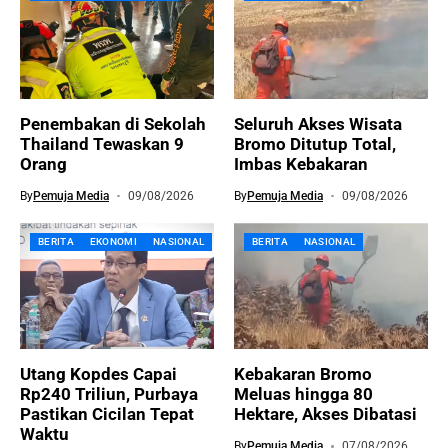
Penembakan di Sekolah
Seluruh Akses Wisata
Thailand Tewaskan 9
Bromo Ditutup Total,
Orang
Imbas Kebakaran
By
Pemuja Media
09/08/2026
By
Pemuja Media
09/08/2026
BERITA
EKONOMI
NASIONAL
BERITA
NASIONAL
Utang Kopdes Capai
Kebakaran Bromo
Rp240 Triliun, Purbaya
Meluas hingga 80
Pastikan Cicilan Tepat
Hektare, Akses Dibatasi
Waktu
By
Pemuja Media
07/08/2026