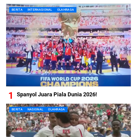
BERITA
INTERNASIONAL
OLAHRAGA
Spanyol Juara Piala Dunia 2026!
BERITA
NASIONAL
OLAHRAGA