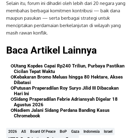
Selain itu, forum ini dihadiri oleh lebih dari 20 negara yang
membahas berbagai komitmen kontribusi — baik dana
maupun pasukan — serta berbagai strategi untuk
menciptakan perdamaian berkelanjutan di wilayah yang
masih rawan konflik.
Baca Artikel Lainnya
Utang Kopdes Capai Rp240 Triliun, Purbaya Pastikan
Cicilan Tepat Waktu
Kebakaran Bromo Meluas hingga 80 Hektare, Akses
Dibatasi
Putusan Praperadilan Roy Suryo Jilid III Dibacakan
Hari Ini
Sidang Praperadilan Febrie Adriansyah Digelar 18
Agustus 2026
Nadiem Jalani Sidang Perdana Banding Kasus
Chromebook
2026
AS
Board Of Peace
BoP
Gaza
Indonesia
Israel