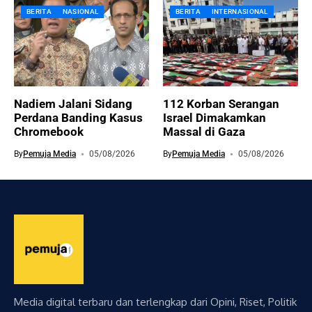
BERITA
NASIONAL
BERITA
INTERNASIONAL
Nadiem Jalani Sidang
112 Korban Serangan
Perdana Banding Kasus
Israel Dimakamkan
Chromebook
Massal di Gaza
By
Pemuja Media
05/08/2026
By
Pemuja Media
05/08/2026
Media digital terbaru dan terlengkap dari Opini, Riset, Politik