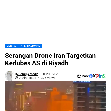
BERITA
INTERNASIONAL
Serangan Drone Iran Targetkan
Kedubes AS di Riyadh
By
Pemuja Media
03/03/2026
Share
2 Mins Read
376 Views