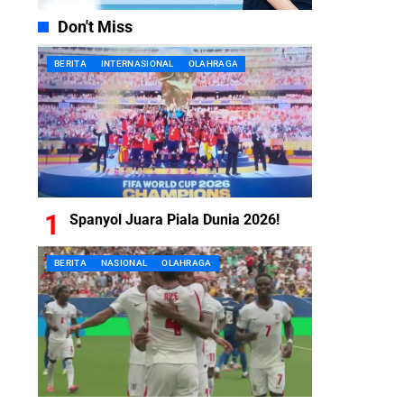
Don't Miss
BERITA
INTERNASIONAL
OLAHRAGA
Spanyol Juara Piala Dunia 2026!
BERITA
NASIONAL
OLAHRAGA