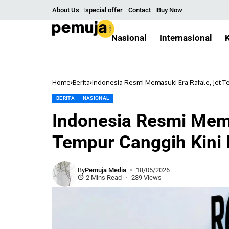
About Us
special offer
Contact
Buy Now
Nasional
Internasional
Home
Berita
Indonesia Resmi Memasuki Era Rafale, Jet T
BERITA
NASIONAL
Indonesia Resmi Mema
Tempur Canggih Kini 
By
Pemuja Media
18/05/2026
2 Mins Read
239 Views