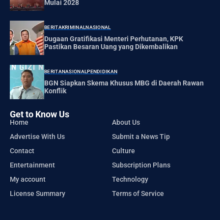
Mulai 2028
BERITA
KRIMINAL
NASIONAL
Dugaan Gratifikasi Menteri Perhutanan, KPK
Pastikan Besaran Uang yang Dikembalikan
BERITA
NASIONAL
PENDIDIKAN
BGN Siapkan Skema Khusus MBG di Daerah Rawan
Konflik
Get to Know Us
Home
About Us
Advertise With Us
Submit a News Tip
Contact
Culture
Entertainment
Subscription Plans
My account
Technology
License Summary
Terms of Service