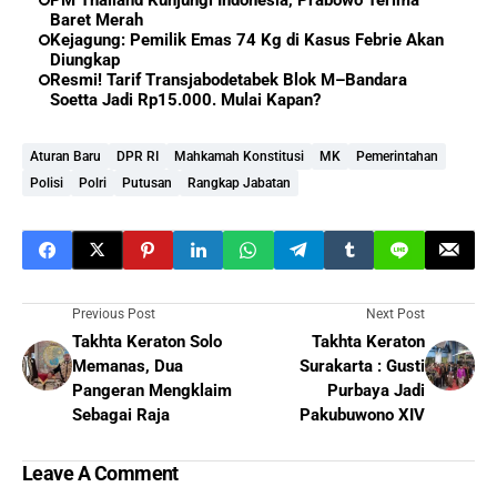
Baret Merah
Kejagung: Pemilik Emas 74 Kg di Kasus Febrie Akan
Diungkap
Resmi! Tarif Transjabodetabek Blok M–Bandara
Soetta Jadi Rp15.000. Mulai Kapan?
Aturan Baru
DPR RI
Mahkamah Konstitusi
MK
Pemerintahan
Polisi
Polri
Putusan
Rangkap Jabatan
Previous Post
Next Post
Takhta Keraton Solo
Takhta Keraton
Memanas, Dua
Surakarta : Gusti
Pangeran Mengklaim
Purbaya Jadi
Sebagai Raja
Pakubuwono XIV
Leave A Comment