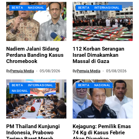
BERITA
NASIONAL
BERITA
INTERNASIONAL
Nadiem Jalani Sidang
112 Korban Serangan
Perdana Banding Kasus
Israel Dimakamkan
Chromebook
Massal di Gaza
By
Pemuja Media
05/08/2026
By
Pemuja Media
05/08/2026
BERITA
INTERNASIONAL
BERITA
NASIONAL
NASIONAL
PM Thailand Kunjungi
Kejagung: Pemilik Emas
Indonesia, Prabowo
74 Kg di Kasus Febrie
Terima Baret Merah
Akan Diungkap