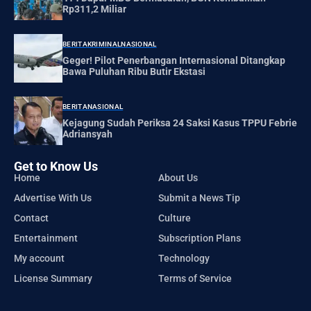
Rp311,2 Miliar
BERITA
KRIMINAL
NASIONAL
Geger! Pilot Penerbangan Internasional Ditangkap
Bawa Puluhan Ribu Butir Ekstasi
BERITA
NASIONAL
Kejagung Sudah Periksa 24 Saksi Kasus TPPU Febrie
Adriansyah
Get to Know Us
Home
About Us
Advertise With Us
Submit a News Tip
Contact
Culture
Entertainment
Subscription Plans
My account
Technology
License Summary
Terms of Service