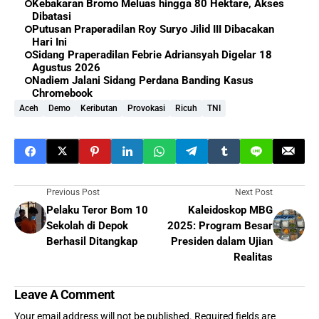
Kebakaran Bromo Meluas hingga 80 Hektare, Akses
Dibatasi
Putusan Praperadilan Roy Suryo Jilid III Dibacakan
Hari Ini
Sidang Praperadilan Febrie Adriansyah Digelar 18
Agustus 2026
Nadiem Jalani Sidang Perdana Banding Kasus
Chromebook
Aceh
Demo
Keributan
Provokasi
Ricuh
TNI
Previous Post
Next Post
Pelaku Teror Bom 10
Kaleidoskop MBG
Sekolah di Depok
2025: Program Besar
Berhasil Ditangkap
Presiden dalam Ujian
Realitas
Leave A Comment
Your email address will not be published.
Required fields are