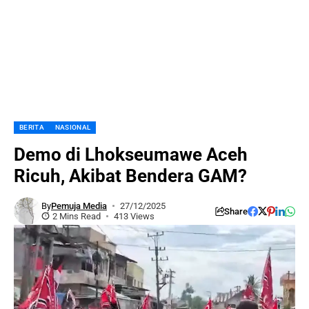
BERITA
NASIONAL
Demo di Lhokseumawe Aceh
Ricuh, Akibat Bendera GAM?
By
Pemuja Media
27/12/2025
Share
2 Mins Read
413 Views