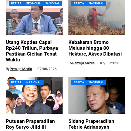
BERITA
EKONOMI
NASIONAL
BERITA
NASIONAL
Utang Kopdes Capai
Kebakaran Bromo
Rp240 Triliun, Purbaya
Meluas hingga 80
Pastikan Cicilan Tepat
Hektare, Akses Dibatasi
Waktu
By
Pemuja Media
07/08/2026
By
Pemuja Media
07/08/2026
BERITA
NASIONAL
BERITA
NASIONAL
Putusan Praperadilan
Sidang Praperadilan
Roy Suryo Jilid III
Febrie Adriansyah