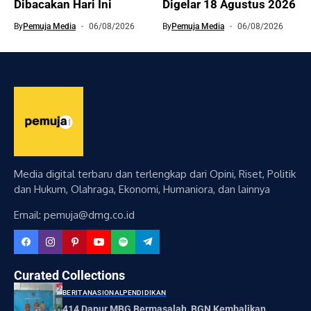
Dibacakan Hari Ini
Digelar 18 Agustus 2026
By
Pemuja Media
06/08/2026
By
Pemuja Media
06/08/2026
Media digital terbaru dan terlengkap dari Opini, Riset, Politik
dan Hukum, Olahraga, Ekonomi, Humaniora, dan lainnya
Email: pemuja@dmg.co.id
Curated Collections
BERITA
NASIONAL
PENDIDIKAN
414 Dapur MBG Bermasalah, BGN Kembalikan