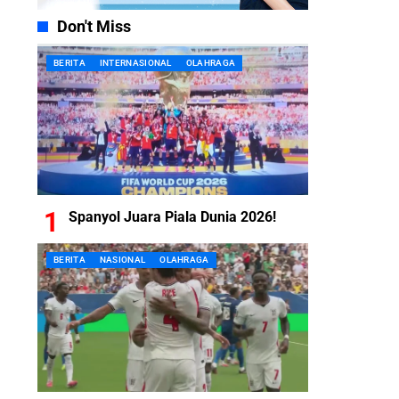
Don't Miss
BERITA
INTERNASIONAL
OLAHRAGA
Spanyol Juara Piala Dunia 2026!
BERITA
NASIONAL
OLAHRAGA