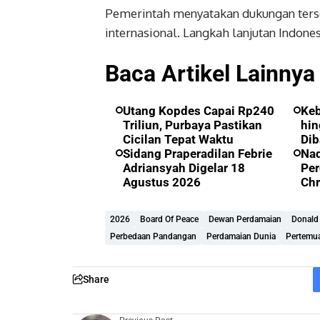
Pemerintah menyatakan dukungan ters
internasional. Langkah lanjutan Indones
Baca Artikel Lainnya
Utang Kopdes Capai Rp240
Ke
Triliun, Purbaya Pastikan
hin
Cicilan Tepat Waktu
Dib
Sidang Praperadilan Febrie
Nad
Adriansyah Digelar 18
Per
Agustus 2026
Ch
2026
Board Of Peace
Dewan Perdamaian
Donald
Perbedaan Pandangan
Perdamaian Dunia
Pertemu
Share