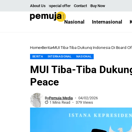
About Us
special offer
Contact
Buy Now
Nasional
Internasional
Home
Berita
MUI Tiba-Tiba Dukung Indonesia Di Board Of
BERITA
INTERNASIONAL
NASIONAL
MUI Tiba-Tiba Dukung
Peace
By
Pemuja Media
04/02/2026
1 Mins Read
379 Views