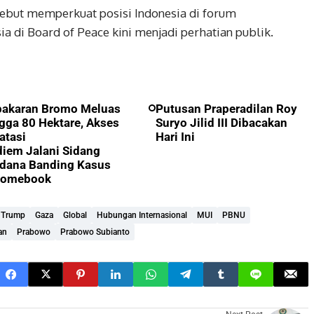
ebut memperkuat posisi Indonesia di forum
ia di Board of Peace kini menjadi perhatian publik.
bakaran Bromo Meluas
Putusan Praperadilan Roy
gga 80 Hektare, Akses
Suryo Jilid III Dibacakan
atasi
Hari Ini
iem Jalani Sidang
dana Banding Kasus
romebook
 Trump
Gaza
Global
Hubungan Internasional
MUI
PBNU
an
Prabowo
Prabowo Subianto