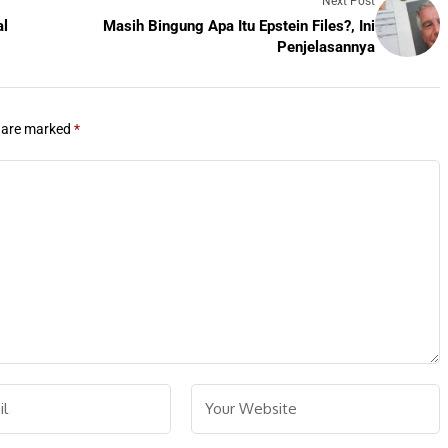
Next Post
al
Masih Bingung Apa Itu Epstein Files?, Ini
Penjelasannya
s are marked
*