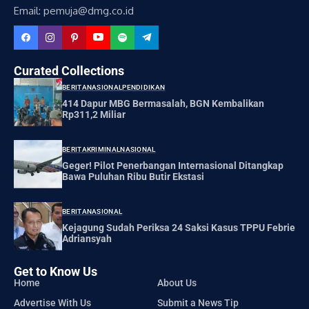
Email: pemuja@dmg.co.id
Curated Collections
BERITA
NASIONAL
PENDIDIKAN
414 Dapur MBG Bermasalah, BGN Kembalikan
Rp311,2 Miliar
BERITA
KRIMINAL
NASIONAL
Geger! Pilot Penerbangan Internasional Ditangkap
Bawa Puluhan Ribu Butir Ekstasi
BERITA
NASIONAL
Kejagung Sudah Periksa 24 Saksi Kasus TPPU Febrie
Adriansyah
Get to Know Us
Home
About Us
Advertise With Us
Submit a News Tip