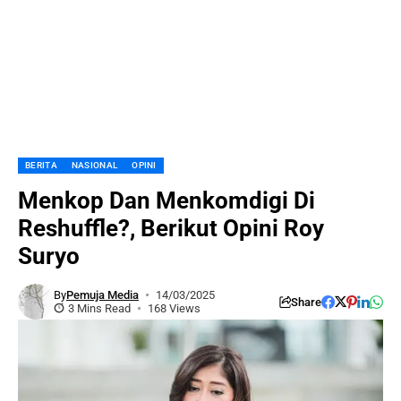
BERITA
NASIONAL
OPINI
Menkop Dan Menkomdigi Di
Reshuffle?, Berikut Opini Roy
Suryo
By
Pemuja Media
14/03/2025
Share
3 Mins Read
168 Views