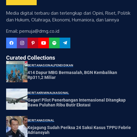
Media digital terbaru dan terlengkap dari Opini, Riset, Politik
dan Hukum, Olahraga, Ekonomi, Humaniora, dan lainnya
Email: pemuja@dmg.co.id
Curated Collections
BERITA
NASIONAL
PENDIDIKAN
414 Dapur MBG Bermasalah, BGN Kembalikan
Rp311,2 Miliar
BERITA
KRIMINAL
NASIONAL
Geger! Pilot Penerbangan Internasional Ditangkap
Bawa Puluhan Ribu Butir Ekstasi
BERITA
NASIONAL
Kejagung Sudah Periksa 24 Saksi Kasus TPPU Febrie
Adriansyah