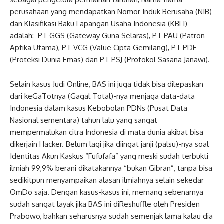
perusahaan yang mendapatkan Nomor Induk Berusaha (NIB)
dan Klasifikasi Baku Lapangan Usaha Indonesia (KBLI)
adalah: PT GGS (Gateway Guna Selaras), PT PAU (Patron
Aptika Utama), PT VCG (Value Cipta Gemilang), PT PDE
(Proteksi Dunia Emas) dan PT PSJ (Protokol Sasana Janawi).
Selain kasus Judi Online, BAS ini juga tidak bisa dilepaskan
dari keGaTotnya (Gagal Total)-nya menjaga data-data
Indonesia dalam kasus Kebobolan PDNs (Pusat Data
Nasional sementara) tahun lalu yang sangat
mempermalukan citra Indonesia di mata dunia akibat bisa
dikerjain Hacker. Belum lagi jika diingat janji (palsu)-nya soal
Identitas Akun Kaskus “Fufufafa” yang meski sudah terbukti
ilmiah 99,9% berani dikatakannya “bukan Gibran”, tanpa bisa
sedikitpun menyampaikan alasan ilmiahnya selain sekedar
OmDo saja. Dengan kasus-kasus ini, memang sebenarnya
sudah sangat layak jika BAS ini diReshuffle oleh Presiden
Prabowo, bahkan seharusnya sudah semenjak lama kalau dia