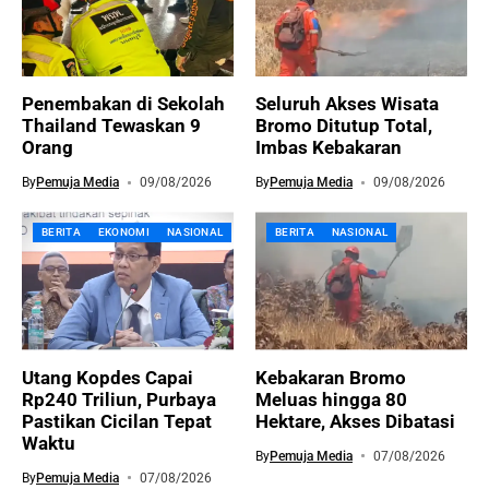
Penembakan di Sekolah
Seluruh Akses Wisata
Thailand Tewaskan 9
Bromo Ditutup Total,
Orang
Imbas Kebakaran
By
Pemuja Media
09/08/2026
By
Pemuja Media
09/08/2026
BERITA
EKONOMI
NASIONAL
BERITA
NASIONAL
Utang Kopdes Capai
Kebakaran Bromo
Rp240 Triliun, Purbaya
Meluas hingga 80
Pastikan Cicilan Tepat
Hektare, Akses Dibatasi
Waktu
By
Pemuja Media
07/08/2026
By
Pemuja Media
07/08/2026