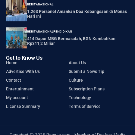
BERITA
NASIONAL
1.263 Personel Amankan Doa Kebangsaan di Monas
Hari Ini
BERITA
NASIONAL
PENDIDIKAN
414 Dapur MBG Bermasalah, BGN Kembalikan
Rp311,2 Miliar
Get to Know Us
Home
About Us
Advertise With Us
Submit a News Tip
Contact
Culture
Entertainment
Subscription Plans
My account
Technology
License Summary
Terms of Service
Copyright © 2025 Pemuja.com - Member of Dyafera Media