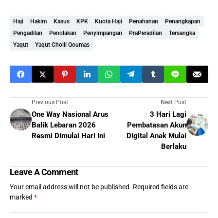
Haji
Hakim
Kasus
KPK
Kuota Haji
Penahanan
Penangkapan
Pengadilan
Penolakan
Penyimpangan
PraPeradilan
Tersangka
Yaqut
Yaqut Cholil Qoumas
Previous Post
Next Post
One Way Nasional Arus
3 Hari Lagi
Balik Lebaran 2026
Pembatasan Akun
Resmi Dimulai Hari Ini
Digital Anak Mulai
Berlaku
Leave A Comment
Your email address will not be published.
Required fields are
marked
*