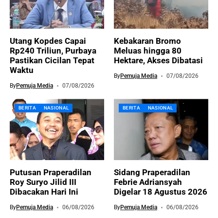
Utang Kopdes Capai
Kebakaran Bromo
Rp240 Triliun, Purbaya
Meluas hingga 80
Pastikan Cicilan Tepat
Hektare, Akses Dibatasi
Waktu
By
Pemuja Media
07/08/2026
By
Pemuja Media
07/08/2026
BERITA
NASIONAL
BERITA
NASIONAL
Putusan Praperadilan
Sidang Praperadilan
Roy Suryo Jilid III
Febrie Adriansyah
Dibacakan Hari Ini
Digelar 18 Agustus 2026
By
Pemuja Media
06/08/2026
By
Pemuja Media
06/08/2026