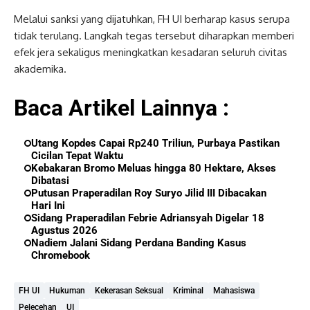
Melalui sanksi yang dijatuhkan, FH UI berharap kasus serupa
tidak terulang. Langkah tegas tersebut diharapkan memberi
efek jera sekaligus meningkatkan kesadaran seluruh civitas
akademika.
Baca Artikel Lainnya :
Utang Kopdes Capai Rp240 Triliun, Purbaya Pastikan
Cicilan Tepat Waktu
Kebakaran Bromo Meluas hingga 80 Hektare, Akses
Dibatasi
Putusan Praperadilan Roy Suryo Jilid III Dibacakan
Hari Ini
Sidang Praperadilan Febrie Adriansyah Digelar 18
Agustus 2026
Nadiem Jalani Sidang Perdana Banding Kasus
Chromebook
FH UI
Hukuman
Kekerasan Seksual
Kriminal
Mahasiswa
Pelecehan
UI