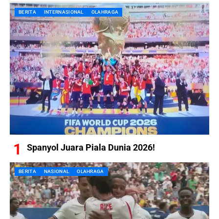
BERITA
INTERNASIONAL
OLAHRAGA
Spanyol Juara Piala Dunia 2026!
BERITA
NASIONAL
OLAHRAGA