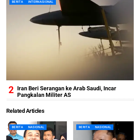
BERITA
INTERNASIONAL
Iran Beri Serangan ke Arab Saudi, Incar
Pangkalan Militer AS
Related Articles
BERITA
NASIONAL
BERITA
NASIONAL