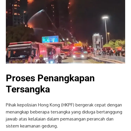
Proses Penangkapan
Tersangka
Pihak kepolisian Hong Kong (HKPF) bergerak cepat dengan
menangkap beberapa tersangka yang diduga bertanggung
jawab atas kelalaian dalam pemasangan perancah dan
sistem keamanan gedung.