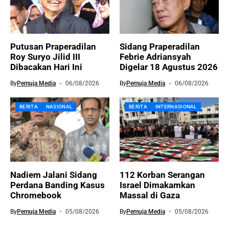
Putusan Praperadilan
Sidang Praperadilan
Roy Suryo Jilid III
Febrie Adriansyah
Dibacakan Hari Ini
Digelar 18 Agustus 2026
By
Pemuja Media
06/08/2026
By
Pemuja Media
06/08/2026
BERITA
NASIONAL
BERITA
INTERNASIONAL
Nadiem Jalani Sidang
112 Korban Serangan
Perdana Banding Kasus
Israel Dimakamkan
Chromebook
Massal di Gaza
By
Pemuja Media
05/08/2026
By
Pemuja Media
05/08/2026