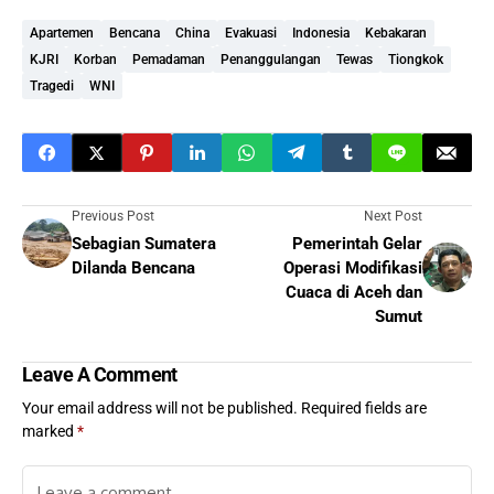
Apartemen
Bencana
China
Evakuasi
Indonesia
Kebakaran
KJRI
Korban
Pemadaman
Penanggulangan
Tewas
Tiongkok
Tragedi
WNI
Previous Post
Next Post
Sebagian Sumatera
Pemerintah Gelar
Dilanda Bencana
Operasi Modifikasi
Cuaca di Aceh dan
Sumut
Leave A Comment
Your email address will not be published.
Required fields are
marked
*