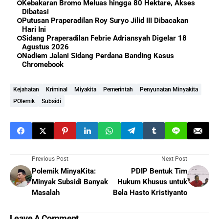
Kebakaran Bromo Meluas hingga 80 Hektare, Akses
Dibatasi
Putusan Praperadilan Roy Suryo Jilid III Dibacakan
Hari Ini
Sidang Praperadilan Febrie Adriansyah Digelar 18
Agustus 2026
Nadiem Jalani Sidang Perdana Banding Kasus
Chromebook
Kejahatan
Kriminal
Miyakita
Pemerintah
Penyunatan Minyakita
POlemik
Subsidi
Previous Post
Next Post
Polemik MinyaKita:
PDIP Bentuk Tim
Minyak Subsidi Banyak
Hukum Khusus untuk
Masalah
Bela Hasto Kristiyanto
Leave A Comment