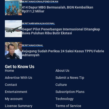
BERITA
NASIONAL
PENDIDIKAN
414 Dapur MBG Bermasalah, BGN Kembalikan
Rp311,2 Miliar
BERITA
KRIMINAL
NASIONAL
Geger! Pilot Penerbangan Internasional Ditangkap
Bawa Puluhan Ribu Butir Ekstasi
BERITA
NASIONAL
Kejagung Sudah Periksa 24 Saksi Kasus TPPU Febrie
Adriansyah
Get to Know Us
Home
About Us
Advertise With Us
Submit a News Tip
Contact
Culture
Entertainment
Subscription Plans
My account
Technology
License Summary
Terms of Service