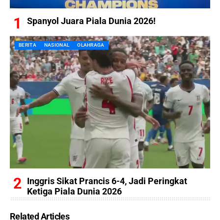
Spanyol Juara Piala Dunia 2026!
BERITA
NASIONAL
OLAHRAGA
Inggris Sikat Prancis 6-4, Jadi Peringkat
Ketiga Piala Dunia 2026
Related Articles