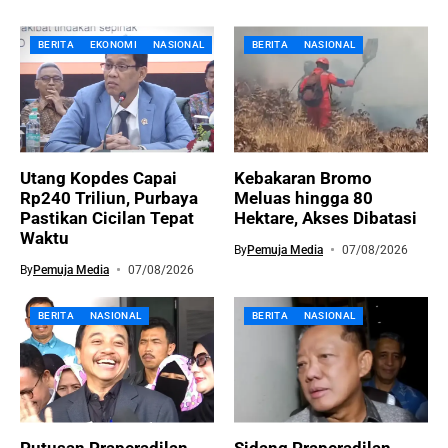
BERITA
EKONOMI
NASIONAL
BERITA
NASIONAL
Utang Kopdes Capai
Kebakaran Bromo
Rp240 Triliun, Purbaya
Meluas hingga 80
Pastikan Cicilan Tepat
Hektare, Akses Dibatasi
Waktu
By
Pemuja Media
07/08/2026
By
Pemuja Media
07/08/2026
BERITA
NASIONAL
BERITA
NASIONAL
Putusan Praperadilan
Sidang Praperadilan